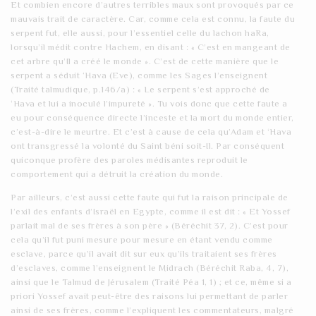
Et combien encore d’autres terribles maux sont provoqués par ce
mauvais trait de caractère. Car, comme cela est connu, la faute du
serpent fut, elle aussi, pour l’essentiel celle du lachon haRa,
lorsqu’il médit contre Hachem, en disant : « C’est en mangeant de
cet arbre qu’Il a créé le monde ». C’est de cette manière que le
serpent a séduit ‘Hava (Eve), comme les Sages l’enseignent
(Traité talmudique, p.146/a) : « Le serpent s’est approché de
‘Hava et lui a inoculé l’impureté ». Tu vois donc que cette faute a
eu pour conséquence directe l’inceste et la mort du monde entier,
c’est-à-dire le meurtre. Et c’est à cause de cela qu’Adam et ‘Hava
ont transgressé la volonté du Saint béni soit-Il. Par conséquent
quiconque profère des paroles médisantes reproduit le
comportement qui a détruit la création du monde.
Par ailleurs, c’est aussi cette faute qui fut la raison principale de
l’exil des enfants d’Israël en Egypte, comme il est dit : « Et Yossef
parlait mal de ses frères à son père » (Béréchit 37, 2). C’est pour
cela qu’il fut puni mesure pour mesure en étant vendu comme
esclave, parce qu’il avait dit sur eux qu’ils traitaient ses frères
d’esclaves, comme l’enseignent le Midrach (Béréchit Raba, 4, 7),
ainsi que le Talmud de Jérusalem (Traité Péa 1, 1) ; et ce, même si a
priori Yossef avait peut-être des raisons lui permettant de parler
ainsi de ses frères, comme l’expliquent les commentateurs, malgré