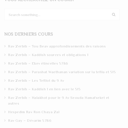
S
e
a
r
NOS DERNIERS COURS
c
h
Rav Zerbib – Tou Beav approfondissements des raisons
Rav Zerbib – Kaddish sources et obligations 1
Rav Zerbib – Ekev étincelles 5786
Rav Zerbib – Parashat Waethanan variation sur la tefila et 515
Rav Zerbib – Les Tefilot du 9 Av
Rav Zerbib – Kaddish 1 en lien avec le 515
Rav Zerbib – Halakhot pour le 9 Av Seouda Hamafseket et
autres
Hespedim Rav Ron Chaya Zal
Rav Gay – Dévarim 5786