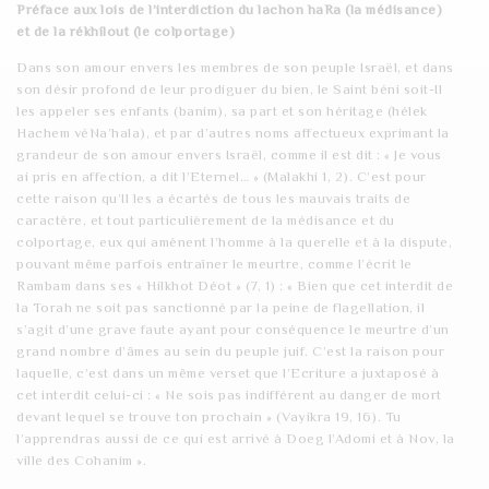
Préface aux lois de l’interdiction du lachon haRa (la médisance)
t
et de la rékhilout (le colportage)
i
Dans son amour envers les membres de son peuple Israël, et dans
son désir profond de leur prodiguer du bien, le Saint béni soit-Il
o
les appeler ses enfants (banim), sa part et son héritage (hélek
Hachem véNa’hala), et par d’autres noms affectueux exprimant la
n
grandeur de son amour envers Israël, comme il est dit : « Je vous
ai pris en affection, a dit l’Eternel… » (Malakhi 1, 2). C’est pour
cette raison qu’Il les a écartés de tous les mauvais traits de
caractère, et tout particulièrement de la médisance et du
colportage, eux qui amènent l’homme à la querelle et à la dispute,
pouvant même parfois entraîner le meurtre, comme l’écrit le
Rambam dans ses « Hilkhot Déot » (7, 1) : « Bien que cet interdit de
la Torah ne soit pas sanctionné par la peine de flagellation, il
s’agit d’une grave faute ayant pour conséquence le meurtre d’un
grand nombre d’âmes au sein du peuple juif. C’est la raison pour
laquelle, c’est dans un même verset que l’Ecriture a juxtaposé à
cet interdit celui-ci : « Ne sois pas indifférent au danger de mort
devant lequel se trouve ton prochain » (Vayikra 19, 16). Tu
l’apprendras aussi de ce qui est arrivé à Doeg l’Adomi et à Nov, la
ville des Cohanim ».