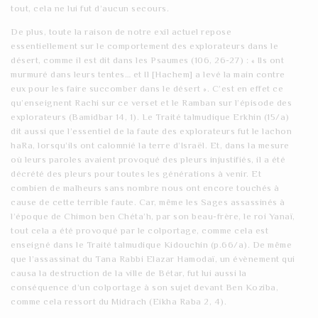
tout, cela ne lui fut d’aucun secours.
De plus, toute la raison de notre exil actuel repose
essentiellement sur le comportement des explorateurs dans le
désert, comme il est dit dans les Psaumes (106, 26-27) : « Ils ont
murmuré dans leurs tentes… et Il [Hachem] a levé la main contre
eux pour les faire succomber dans le désert ». C’est en effet ce
qu’enseignent Rachi sur ce verset et le Ramban sur l’épisode des
explorateurs (Bamidbar 14, 1). Le Traité talmudique Erkhin (15/a)
dit aussi que l’essentiel de la faute des explorateurs fut le lachon
haRa, lorsqu’ils ont calomnié la terre d’Israël. Et, dans la mesure
où leurs paroles avaient provoqué des pleurs injustifiés, il a été
décrété des pleurs pour toutes les générations à venir. Et
combien de malheurs sans nombre nous ont encore touchés à
cause de cette terrible faute. Car, même les Sages assassinés à
l’époque de Chimon ben Chéta’h, par son beau-frère, le roi Yanaï,
tout cela a été provoqué par le colportage, comme cela est
enseigné dans le Traité talmudique Kidouchin (p.66/a). De même
que l’assassinat du Tana Rabbi Elazar Hamodaï, un évènement qui
causa la destruction de la ville de Bétar, fut lui aussi la
conséquence d’un colportage à son sujet devant Ben Koziba,
comme cela ressort du Midrach (Eikha Raba 2, 4).