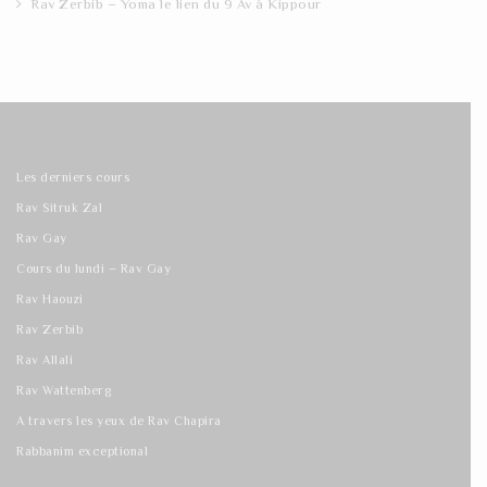
Rav Zerbib – Yoma le lien du 9 Av à Kippour
Les derniers cours
Rav Sitruk Zal
Rav Gay
Cours du lundi – Rav Gay
Rav Haouzi
Rav Zerbib
Rav Allali
Rav Wattenberg
A travers les yeux de Rav Chapira
Rabbanim exceptional