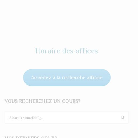
Horaire des offices
Accédez à la recherche affinée
VOUS RECHERCHEZ UN COURS?
S
e
a
r