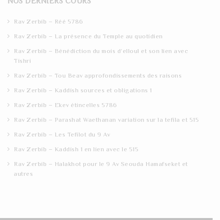
NOS DERNIERS COURS
c
h
Rav Zerbib – Réé 5786
Rav Zerbib – La présence du Temple au quotidien
Rav Zerbib – Bénédiction du mois d’elloul et son lien avec
Tishri
Rav Zerbib – Tou Beav approfondissements des raisons
Rav Zerbib – Kaddish sources et obligations 1
Rav Zerbib – Ekev étincelles 5786
Rav Zerbib – Parashat Waethanan variation sur la tefila et 515
Rav Zerbib – Les Tefilot du 9 Av
Rav Zerbib – Kaddish 1 en lien avec le 515
Rav Zerbib – Halakhot pour le 9 Av Seouda Hamafseket et
autres