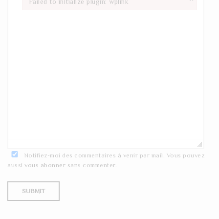
Failed to initialize plugin: wplink
Failed to initialize plugin: wplink
Notifiez-moi des commentaires à venir par mail. Vous pouvez
aussi
vous abonner
sans commenter.