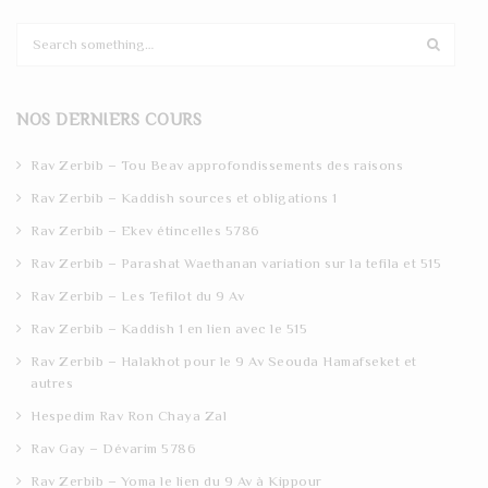
S
e
a
r
NOS DERNIERS COURS
c
h
Rav Zerbib – Tou Beav approfondissements des raisons
Rav Zerbib – Kaddish sources et obligations 1
Rav Zerbib – Ekev étincelles 5786
Rav Zerbib – Parashat Waethanan variation sur la tefila et 515
Rav Zerbib – Les Tefilot du 9 Av
Rav Zerbib – Kaddish 1 en lien avec le 515
Rav Zerbib – Halakhot pour le 9 Av Seouda Hamafseket et
autres
Hespedim Rav Ron Chaya Zal
Rav Gay – Dévarim 5786
Rav Zerbib – Yoma le lien du 9 Av à Kippour