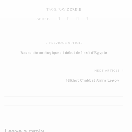
t
TAGS:
RAV ZERBIB
i
SHARE:
o
n
PREVIOUS ARTICLE
Bases chronologiques 1 début de l’exil d’Egypte
NEXT ARTICLE
Hilkhot Chabbat Amira Legoy
Leave a reply