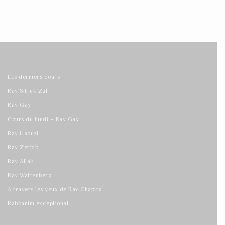
Les derniers cours
Rav Sitruk Zal
Rav Gay
Cours du lundi – Rav Gay
Rav Haouzi
Rav Zerbib
Rav Allali
Rav Wattenberg
A travers les yeux de Rav Chapira
Rabbanim exceptional