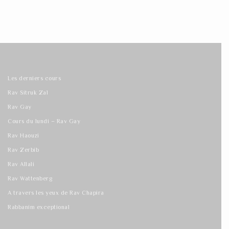
Les derniers cours
Rav Sitruk Zal
Rav Gay
Cours du lundi – Rav Gay
Rav Haouzi
Rav Zerbib
Rav Allali
Rav Wattenberg
A travers les yeux de Rav Chapira
Rabbanim exceptional