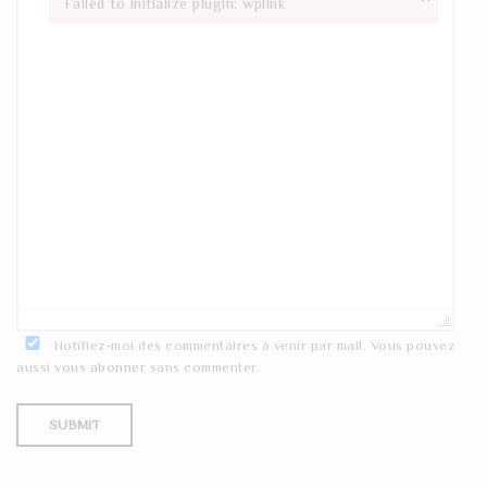
Failed to initialize plugin: wplink
Failed to initialize plugin: wplink
Notifiez-moi des commentaires à venir par mail. Vous pouvez
aussi
vous abonner
sans commenter.