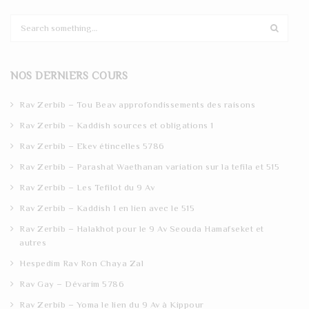
S
e
a
r
NOS DERNIERS COURS
c
h
Rav Zerbib – Tou Beav approfondissements des raisons
Rav Zerbib – Kaddish sources et obligations 1
Rav Zerbib – Ekev étincelles 5786
Rav Zerbib – Parashat Waethanan variation sur la tefila et 515
Rav Zerbib – Les Tefilot du 9 Av
Rav Zerbib – Kaddish 1 en lien avec le 515
Rav Zerbib – Halakhot pour le 9 Av Seouda Hamafseket et
autres
Hespedim Rav Ron Chaya Zal
Rav Gay – Dévarim 5786
Rav Zerbib – Yoma le lien du 9 Av à Kippour