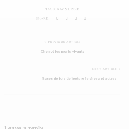
t
TAGS:
RAV ZERBIB
i
SHARE:
o
n
PREVIOUS ARTICLE
Chemot les morts vivants
NEXT ARTICLE
Bases de lois de lecture le sheva et autres
Leave a reply