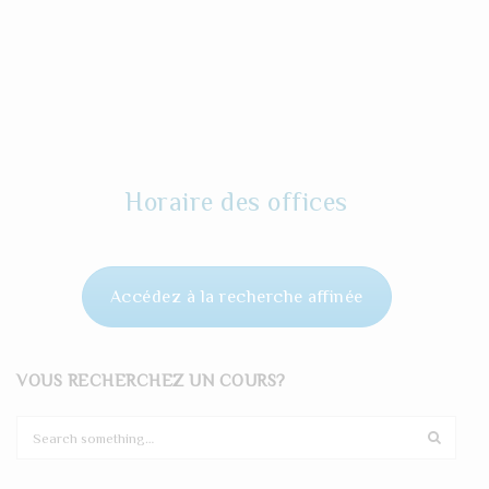
Horaire des offices
Accédez à la recherche affinée
VOUS RECHERCHEZ UN COURS?
S
e
a