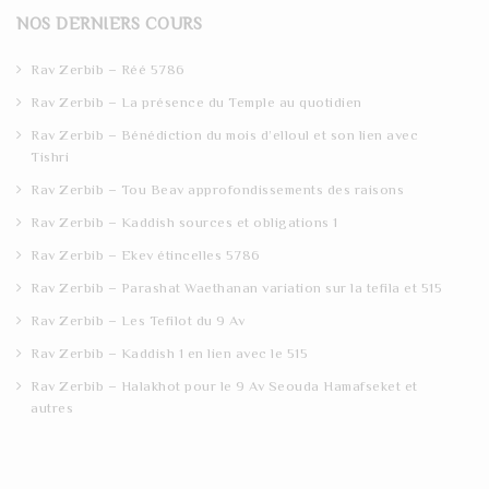
r
NOS DERNIERS COURS
c
h
Rav Zerbib – Réé 5786
Rav Zerbib – La présence du Temple au quotidien
Rav Zerbib – Bénédiction du mois d’elloul et son lien avec
Tishri
Rav Zerbib – Tou Beav approfondissements des raisons
Rav Zerbib – Kaddish sources et obligations 1
Rav Zerbib – Ekev étincelles 5786
Rav Zerbib – Parashat Waethanan variation sur la tefila et 515
Rav Zerbib – Les Tefilot du 9 Av
Rav Zerbib – Kaddish 1 en lien avec le 515
Rav Zerbib – Halakhot pour le 9 Av Seouda Hamafseket et
autres