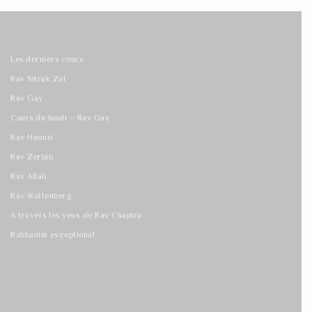
Les derniers cours
Rav Sitruk Zal
Rav Gay
Cours du lundi – Rav Gay
Rav Haouzi
Rav Zerbib
Rav Allali
Rav Wattenberg
A travers les yeux de Rav Chapira
Rabbanim exceptional