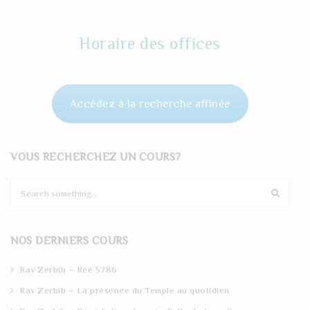
Horaire des offices
Accédez à la recherche affinée
VOUS RECHERCHEZ UN COURS?
S
e
a
r
NOS DERNIERS COURS
c
h
Rav Zerbib – Réé 5786
Rav Zerbib – La présence du Temple au quotidien