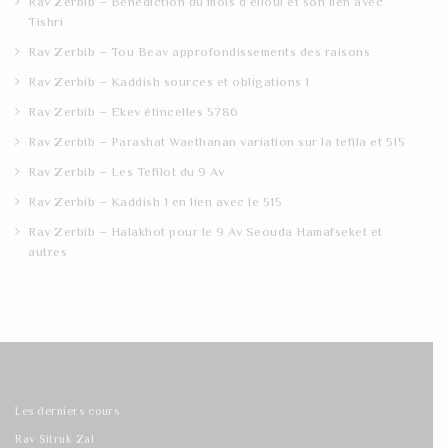
Rav Zerbib – Bénédiction du mois d’elloul et son lien avec
Tishri
Rav Zerbib – Tou Beav approfondissements des raisons
Rav Zerbib – Kaddish sources et obligations 1
Rav Zerbib – Ekev étincelles 5786
Rav Zerbib – Parashat Waethanan variation sur la tefila et 515
Rav Zerbib – Les Tefilot du 9 Av
Rav Zerbib – Kaddish 1 en lien avec le 515
Rav Zerbib – Halakhot pour le 9 Av Seouda Hamafseket et
autres
Les derniers cours
Rav Sitruk Zal