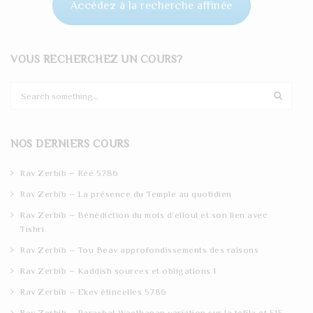
Accédez à la recherche affinée
VOUS RECHERCHEZ UN COURS?
S
e
a
r
NOS DERNIERS COURS
c
h
Rav Zerbib – Réé 5786
Rav Zerbib – La présence du Temple au quotidien
Rav Zerbib – Bénédiction du mois d’elloul et son lien avec
Tishri
Rav Zerbib – Tou Beav approfondissements des raisons
Rav Zerbib – Kaddish sources et obligations 1
Rav Zerbib – Ekev étincelles 5786
Rav Zerbib – Parashat Waethanan variation sur la tefila et 515