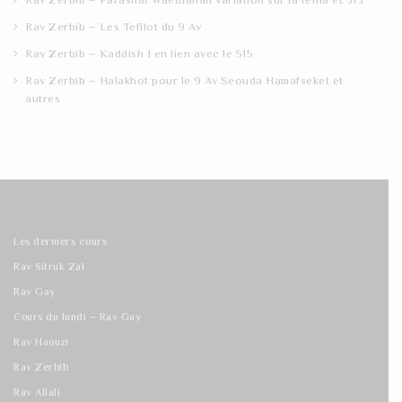
Rav Zerbib – Les Tefilot du 9 Av
Rav Zerbib – Kaddish 1 en lien avec le 515
Rav Zerbib – Halakhot pour le 9 Av Seouda Hamafseket et
autres
Les derniers cours
Rav Sitruk Zal
Rav Gay
Cours du lundi – Rav Gay
Rav Haouzi
Rav Zerbib
Rav Allali