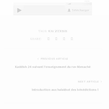
00:00
t
Télécharger
i
o
n
TAGS:
RAV ZERBIB
SHARE:
PREVIOUS ARTICLE
Kaddish 24 suivant l’enseignement du rav Menaché
NEXT ARTICLE
introduction aux halakhot des bénédictions 1