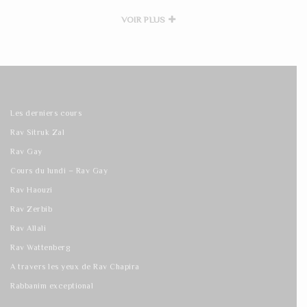
VOIR PLUS
Les derniers cours
Rav Sitruk Zal
Rav Gay
Cours du lundi – Rav Gay
Rav Haouzi
Rav Zerbib
Rav Allali
Rav Wattenberg
A travers les yeux de Rav Chapira
Rabbanim exceptional