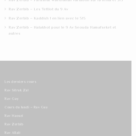
Rav Zerbib – Les Tefilot du 9 Av
Rav Zerbib – Kaddish 1 en lien avec le 515
Rav Zerbib – Halakhot pour le 9 Av Seouda Hamafseket et
autres
Les derniers cours
Rav Sitruk Zal
Rav Gay
Cours du lundi – Rav Gay
Rav Haouzi
Rav Zerbib
Rav Allali