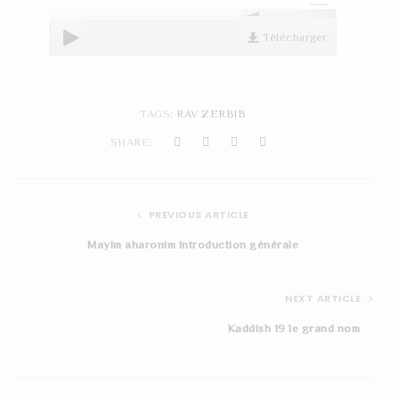
00:00
t
Télécharger
i
o
n
TAGS:
RAV ZERBIB
SHARE:
PREVIOUS ARTICLE
Mayim aharonim introduction générale
NEXT ARTICLE
Kaddish 19 le grand nom