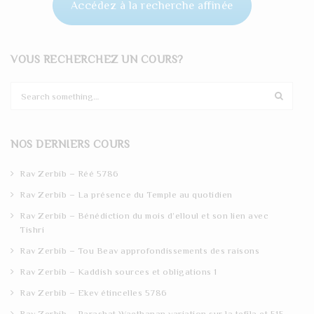
Accédez à la recherche affinée
VOUS RECHERCHEZ UN COURS?
S
e
a
r
NOS DERNIERS COURS
c
h
Rav Zerbib – Réé 5786
Rav Zerbib – La présence du Temple au quotidien
Rav Zerbib – Bénédiction du mois d’elloul et son lien avec
Tishri
Rav Zerbib – Tou Beav approfondissements des raisons
Rav Zerbib – Kaddish sources et obligations 1
Rav Zerbib – Ekev étincelles 5786
Rav Zerbib – Parashat Waethanan variation sur la tefila et 515