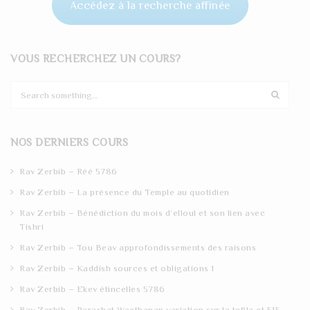
Accédez à la recherche affinée
VOUS RECHERCHEZ UN COURS?
S
e
a
r
NOS DERNIERS COURS
c
h
Rav Zerbib – Réé 5786
Rav Zerbib – La présence du Temple au quotidien
Rav Zerbib – Bénédiction du mois d’elloul et son lien avec
Tishri
Rav Zerbib – Tou Beav approfondissements des raisons
Rav Zerbib – Kaddish sources et obligations 1
Rav Zerbib – Ekev étincelles 5786
Rav Zerbib – Parashat Waethanan variation sur la tefila et 515