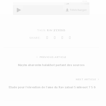
00:00
t
Télécharger
i
o
n
TAGS:
RAV ZERBIB
SHARE:
PREVIOUS ARTICLE
Mayim aharonim halakhot partant des sources
NEXT ARTICLE
Etude pour l’elevation de l’ame du Rav zatsal 5 mikvaot 7 5 6