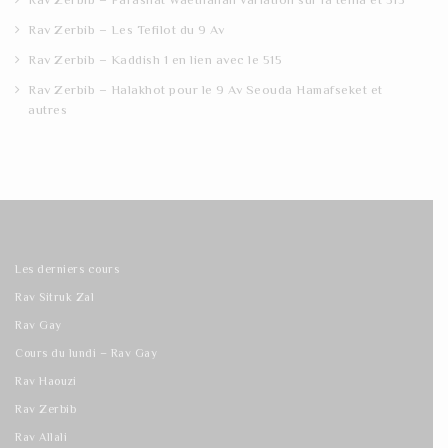
Rav Zerbib – Les Tefilot du 9 Av
Rav Zerbib – Kaddish 1 en lien avec le 515
Rav Zerbib – Halakhot pour le 9 Av Seouda Hamafseket et
autres
Les derniers cours
Rav Sitruk Zal
Rav Gay
Cours du lundi – Rav Gay
Rav Haouzi
Rav Zerbib
Rav Allali