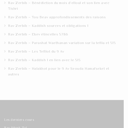
Rav Zerbib – Bénédiction du mois d’elloul et son lien avec
Tishri
Rav Zerbib – Tou Beav approfondissements des raisons
Rav Zerbib – Kaddish sources et obligations 1
Rav Zerbib – Ekev étincelles 5786
Rav Zerbib – Parashat Waethanan variation sur la tefila et 515
Rav Zerbib – Les Tefilot du 9 Av
Rav Zerbib – Kaddish 1 en lien avec le 515
Rav Zerbib – Halakhot pour le 9 Av Seouda Hamafseket et
autres
Les derniers cours
Rav Sitruk Zal