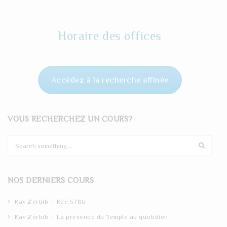
Horaire des offices
Accédez à la recherche affinée
VOUS RECHERCHEZ UN COURS?
S
e
a
r
NOS DERNIERS COURS
c
h
Rav Zerbib – Réé 5786
Rav Zerbib – La présence du Temple au quotidien