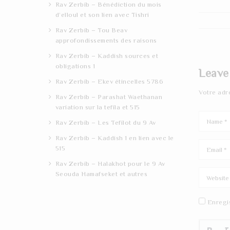
Rav Zerbib – Bénédiction du mois
d’elloul et son lien avec Tishri
Rav Zerbib – Tou Beav
approfondissements des raisons
Rav Zerbib – Kaddish sources et
obligations 1
Leave
Rav Zerbib – Ekev étincelles 5786
Votre adr
Rav Zerbib – Parashat Waethanan
variation sur la tefila et 515
Rav Zerbib – Les Tefilot du 9 Av
Rav Zerbib – Kaddish 1 en lien avec le
515
Rav Zerbib – Halakhot pour le 9 Av
Seouda Hamafseket et autres
Enregi