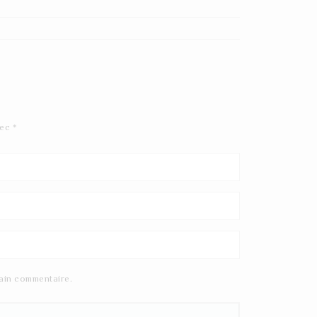
vec
*
ain commentaire.