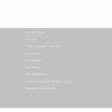
Les derniers cours
Rav Sitruk Zal
Rav Gay
Cours du lundi – Rav Gay
Rav Haouzi
Rav Zerbib
Rav Allali
Rav Wattenberg
A travers les yeux de Rav Chapira
Rabbanim exceptional