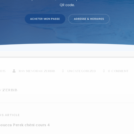
re d'étude sur texte dans la co
IRA DE SARAH ET LES 4 MO
2015
RAV MEVORAH ZERBIB
UNCATEGORIZED
0 COMMENT
V ZERBIB
S ARTICLE
Soucca Perek chéni cours 4