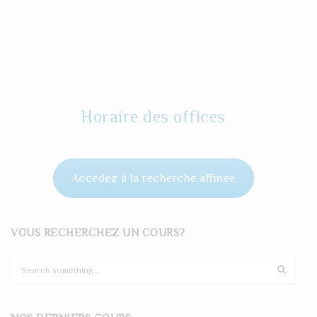
Horaire des offices
Accédez à la recherche affinée
VOUS RECHERCHEZ UN COURS?
S
e
a
r