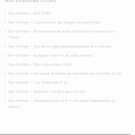
NOS DERNIERS COURS
c
h
Rav Zerbib – Réé 5786
Rav Zerbib – La présence du Temple au quotidien
Rav Zerbib – Bénédiction du mois d’elloul et son lien avec
Tishri
Rav Zerbib – Tou Beav approfondissements des raisons
Rav Zerbib – Kaddish sources et obligations 1
Rav Zerbib – Ekev étincelles 5786
Rav Zerbib – Parashat Waethanan variation sur la tefila et 515
Rav Zerbib – Les Tefilot du 9 Av
Rav Zerbib – Kaddish 1 en lien avec le 515
Rav Zerbib – Halakhot pour le 9 Av Seouda Hamafseket et
autres