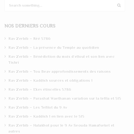
S
e
a
r
NOS DERNIERS COURS
c
h
Rav Zerbib – Réé 5786
Rav Zerbib – La présence du Temple au quotidien
Rav Zerbib – Bénédiction du mois d’elloul et son lien avec
Tishri
Rav Zerbib – Tou Beav approfondissements des raisons
Rav Zerbib – Kaddish sources et obligations 1
Rav Zerbib – Ekev étincelles 5786
Rav Zerbib – Parashat Waethanan variation sur la tefila et 515
Rav Zerbib – Les Tefilot du 9 Av
Rav Zerbib – Kaddish 1 en lien avec le 515
Rav Zerbib – Halakhot pour le 9 Av Seouda Hamafseket et
autres