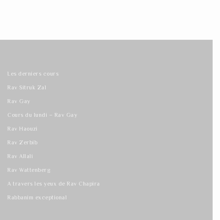
Les derniers cours
Rav Sitruk Zal
Rav Gay
Cours du lundi – Rav Gay
Rav Haouzi
Rav Zerbib
Rav Allali
Rav Wattenberg
A travers les yeux de Rav Chapira
Rabbanim exceptional