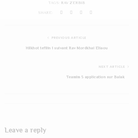
TAGS:
RAV ZERBIB
t
SHARE:
i
o
PREVIOUS ARTICLE
n
Hilkhot tefilin 1 suivant Rav Mordkhai Eliaou
NEXT ARTICLE
Teamim 5 application sur Balak
Leave a reply