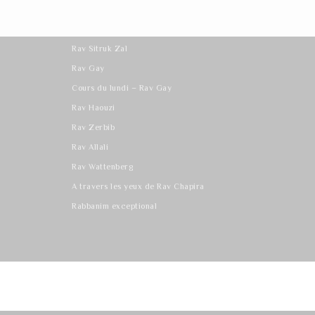
Les derniers cours
Rav Sitruk Zal
Rav Gay
Cours du lundi – Rav Gay
Rav Haouzi
Rav Zerbib
Rav Allali
Rav Wattenberg
A travers les yeux de Rav Chapira
Rabbanim exceptional