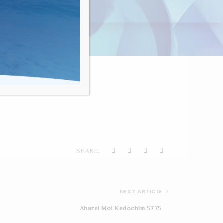
nvivialité"
TAGER 2
SHARE:
NEXT ARTICLE
Aharei Mot Kedochim 5775