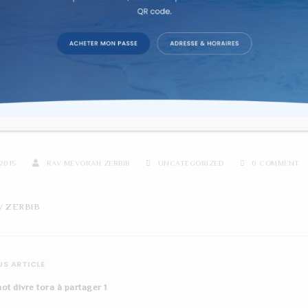
re d'étude sur texte dans la co
RE MOT DIVRE TORA À PAR
2015
RAV MEVORAH ZERBIB
UNCATEGORIZED
0 COMMENT
V ZERBIB
S ARTICLE
ot divre tora à partager 1