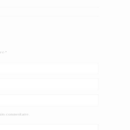
vec
*
ain commentaire.