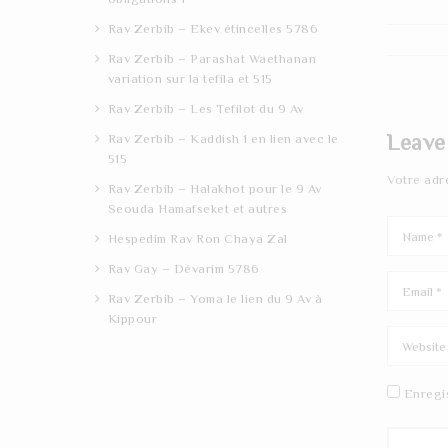
Rav Zerbib – Ekev étincelles 5786
Rav Zerbib – Parashat Waethanan
variation sur la tefila et 515
Rav Zerbib – Les Tefilot du 9 Av
Leave
Rav Zerbib – Kaddish 1 en lien avec le
515
Votre adr
Rav Zerbib – Halakhot pour le 9 Av
Seouda Hamafseket et autres
Hespedim Rav Ron Chaya Zal
Rav Gay – Dévarim 5786
Rav Zerbib – Yoma le lien du 9 Av à
Kippour
Enregi