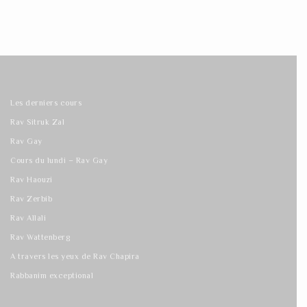
Les derniers cours
Rav Sitruk Zal
Rav Gay
Cours du lundi – Rav Gay
Rav Haouzi
Rav Zerbib
Rav Allali
Rav Wattenberg
A travers les yeux de Rav Chapira
Rabbanim exceptional