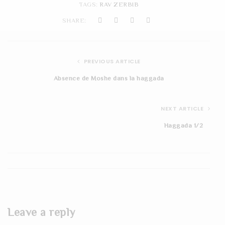
TAGS:
RAV ZERBIB
t
SHARE:
i
o
PREVIOUS ARTICLE
n
Absence de Moshe dans la haggada
NEXT ARTICLE
Haggada 1/2
Leave a reply