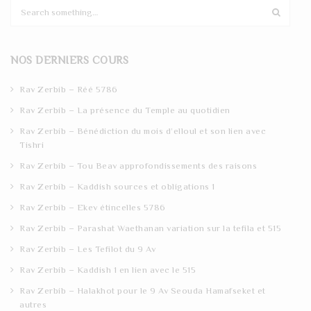
S
e
a
r
NOS DERNIERS COURS
c
h
Rav Zerbib – Réé 5786
Rav Zerbib – La présence du Temple au quotidien
Rav Zerbib – Bénédiction du mois d’elloul et son lien avec
Tishri
Rav Zerbib – Tou Beav approfondissements des raisons
Rav Zerbib – Kaddish sources et obligations 1
Rav Zerbib – Ekev étincelles 5786
Rav Zerbib – Parashat Waethanan variation sur la tefila et 515
Rav Zerbib – Les Tefilot du 9 Av
Rav Zerbib – Kaddish 1 en lien avec le 515
Rav Zerbib – Halakhot pour le 9 Av Seouda Hamafseket et
autres