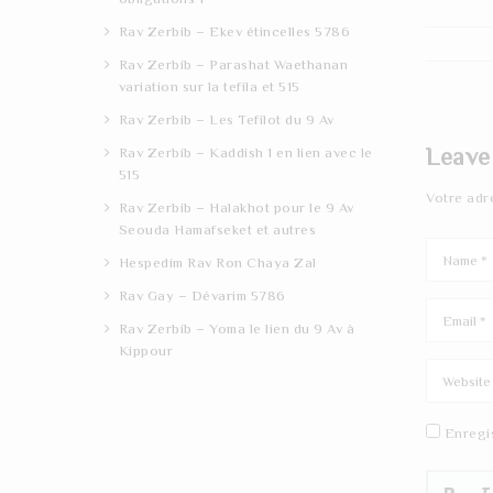
Rav Zerbib – Ekev étincelles 5786
Rav Zerbib – Parashat Waethanan
variation sur la tefila et 515
Rav Zerbib – Les Tefilot du 9 Av
Leave
Rav Zerbib – Kaddish 1 en lien avec le
515
Votre adr
Rav Zerbib – Halakhot pour le 9 Av
Seouda Hamafseket et autres
Hespedim Rav Ron Chaya Zal
Rav Gay – Dévarim 5786
Rav Zerbib – Yoma le lien du 9 Av à
Kippour
Enregi