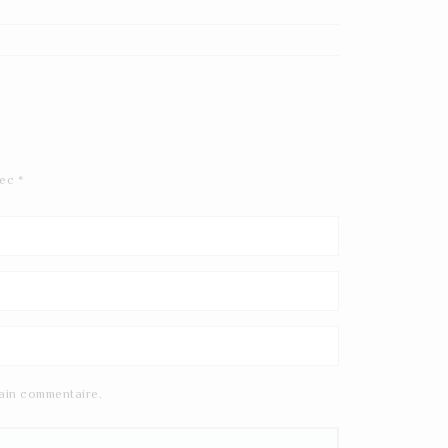
vec
*
ain commentaire.