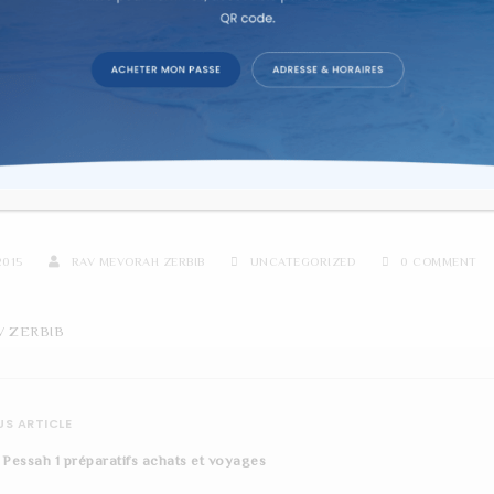
re d'étude sur texte dans la co
IKRA UN DÉBUT DANS L’HUM
2015
RAV MEVORAH ZERBIB
UNCATEGORIZED
0 COMMENT
V ZERBIB
S ARTICLE
 Pessah 1 préparatifs achats et voyages