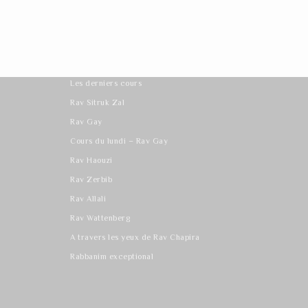
Les derniers cours
Rav Sitruk Zal
Rav Gay
Cours du lundi – Rav Gay
Rav Haouzi
Rav Zerbib
Rav Allali
Rav Wattenberg
A travers les yeux de Rav Chapira
Rabbanim exceptional