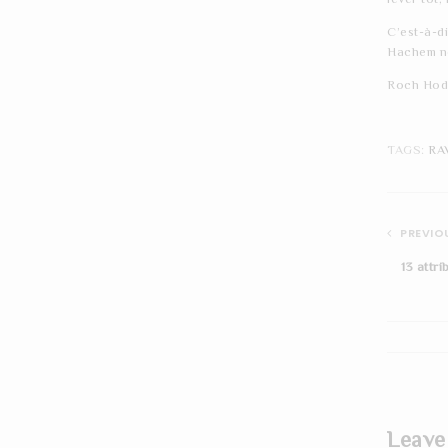
C’est-à-d
Hachem no
Roch Hod
TAGS:
RA
PREVIOU
13 attr
Leave