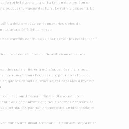
 le roi le laisse en paix, il a fait un énorme don en
r s’occuper lui-même des Juifs. Le roi y a consenti. Et
sraël t’a déjà précédé en donnant des sicles de
nous avons déjà fait la mitsva.
de nos ennemis contre nous pour devoir les neutraliser ?
ême – voit dans le don ou l’investissement de nos
aient des nuits entières à échafauder des plans pour
ns l’armement, dans l’équipement pour nous faire du
ce que les enfants d’Israël soient capables d’investir
n.
e – comme pour Hoshana Rabba, Shavouot, etc –
emies car nous démontrons que nous sommes capables de
ous contribuons par notre générosité au bien social et
lever, car comme disait Abraham : ils peuvent toujours se