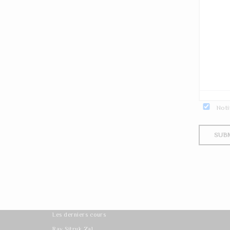
Noti
Les derniers cours
Rav Sitruk Zal