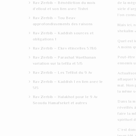
de la mégu
Rav Zerbib – Bénédiction du mois
sicle d’ar
d’elloul et son lien avec Tishri
l’on conna
Rav Zerbib – Tou Beav
approfondissements des raisons
Mais ici, 
shekalim »
Rav Zerbib – Kaddish sources et
obligations 1
Quel est i
A moins qu
Rav Zerbib – Ekev étincelles 5786
Peut-être
Rav Zerbib – Parashat Waethanan
ennemis un
variation sur la tefila et 515
Rav Zerbib – Les Tefilot du 9 Av
Actualison
attaquer 
Rav Zerbib – Kaddish 1 en lien avec le
mal. Non 
515
la même s
Rav Zerbib – Halakhot pour le 9 Av
Dans la m
Seouda Hamafseket et autres
réveillés
faire la 
spirituel 
C’est donc
lever tôt