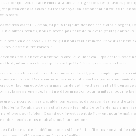
ila. Lorsque Aman l’antisémite a voulu s’arroger tous les pouvoirs pour que
gent justement à la caisse du trésor royal en demandant au roi de le laisse
it la suite.
nos maitres disent : « Aman, tu peux toujours donner des sicles d’argent, I
. En d’autres termes, nous n’avons pas peur de ta avera (faute) car nous, 
ci le problème de fond ? Est-ce qu’il nous faut craindre l’investissement 
’il n’y ait une autre raison ?
 devrions nous effectivement nous dire, que Hachem – qui est la justice m
 effort, même dans le mal qu’ils sont prêts à faire pour nous détruire.
s cela : des terroristes ou des ennemis d’Israël, par exemple, qui passer
le peuple d’Israël. Des sommes énormes sont investies par nos ennemis da
pas que Hachem écoute cela mais garde cet investissement et Il demande à 
omme, la même énergie, la même détermination pour la mitsva, pour le bie
esure où nous sommes capable, par exemple, de passer des nuits d’étud
 à étudier la Torah, nous « neutralisons » les nuits de veille de nos enn
même chose pour le bien. Quand eux investissent de l’argent pour le mal, n
de notre peuple, nous neutralisons leurs actions.
 en fait une sorte de défi qui nous est lancé et qu’il nous convient de re
, nous avons déjà commencé à nous réveiller.