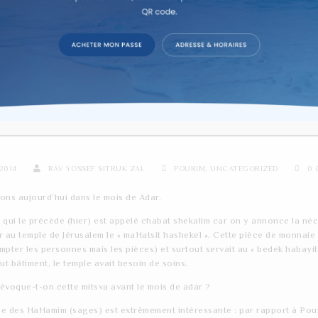
re d'étude sur texte dans la co
H HODECH ADAR / LE DEMI
2014
RAV YOSSEF SITRUK ZAL
POURIM
,
UNCATEGORIZED
0 
ons aujourd’hui dans le mois de Adar.
 qui le précède (hier) est appelé chabat shekalim car on y annonce la néc
 au temple de Jérusalem le « maHatsit hashekel ». Cette pièce de monnaie 
pter les personnes mais les pièces) et surtout servait au « bedek habayith
t bâtiment, le temple avait besoin de soins.
évoque-t-on cette mitsva avant le mois de adar ?
e des HaHamim (sages) est extrêmement intéressante : par rapport à Pouri