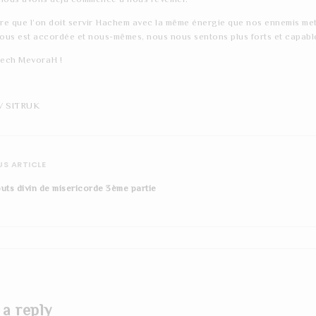
ire que l’on doit servir Hachem avec la même énergie que nos ennemis mette
us est accordée et nous-mêmes, nous nous sentons plus forts et capables
ech MevoraH !
V SITRUK
S ARTICLE
ibuts divin de misericorde 3ème partie
 a reply