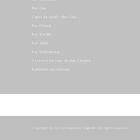
Rav Gay
Cours du lundi – Rav Gay
Rav Haouzi
Rav Zerbib
Rav Allali
Rav Wattenberg
A travers les yeux de Rav Chapira
Rabbanim exceptional
Copyright © 2017 Designed by
Liglosh
. All rights reserved.