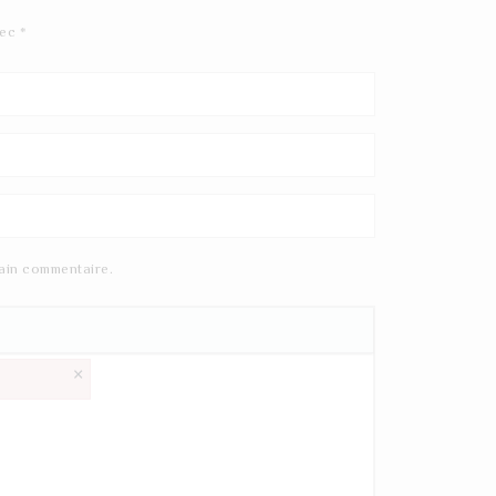
vec
*
ain commentaire.
×