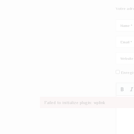
Votre adr
Enregi
Failed to initialize plugin: wplink
Failed to initialize plugin: wplink