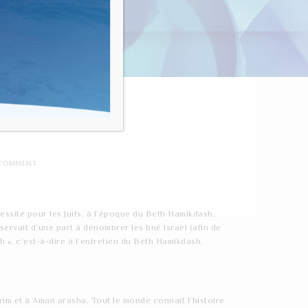
nvivialité"
-SHEKEL
COMMENT
essité pour les Juifs, à l’époque du Beth Hamikdash,
servait d’une part à dénombrer les bné Israël (afin de
 », c’est-à-dire à l’entretien du Beth Hamikdash.
m et à Aman arasha. Tout le monde connait l’histoire