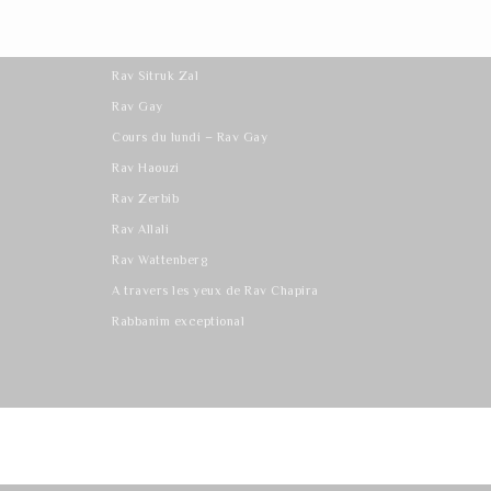
Les derniers cours
Rav Sitruk Zal
Rav Gay
Cours du lundi – Rav Gay
Rav Haouzi
Rav Zerbib
Rav Allali
Rav Wattenberg
A travers les yeux de Rav Chapira
Rabbanim exceptional