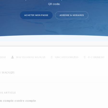
re d'étude sur texte dans la co
ATTRIBUTS DIVIN DE MISERI
2014
RAV ELIAHOU HAOUZI
UNCATEGORIZED
0 COMMENT
V HAOUZI
S ARTICLE
im compte contre compte