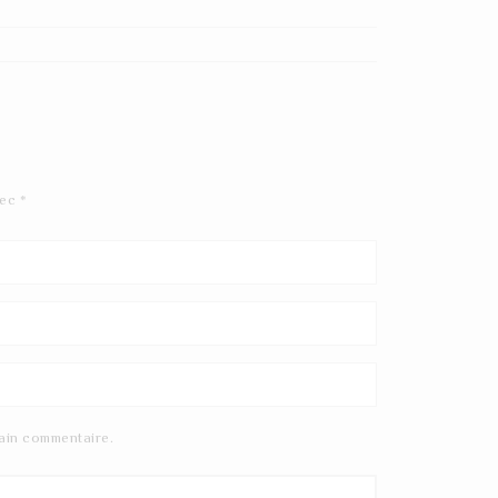
vec
*
ain commentaire.