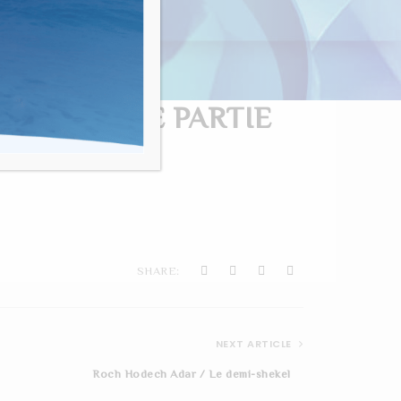
nvivialité"
CORDE 3ÈME PARTIE
SHARE:
NEXT ARTICLE
Roch Hodech Adar / Le demi-shekel