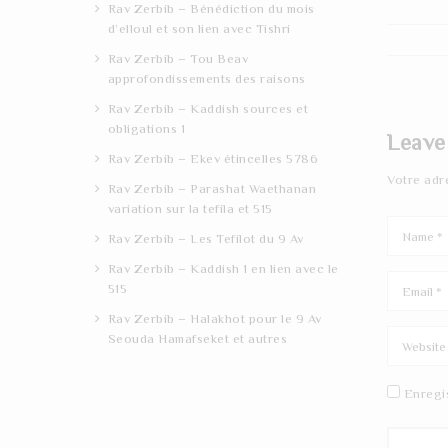
Rav Zerbib – Bénédiction du mois
d’elloul et son lien avec Tishri
Rav Zerbib – Tou Beav
approfondissements des raisons
Rav Zerbib – Kaddish sources et
obligations 1
Leave
Rav Zerbib – Ekev étincelles 5786
Votre adr
Rav Zerbib – Parashat Waethanan
variation sur la tefila et 515
Rav Zerbib – Les Tefilot du 9 Av
Rav Zerbib – Kaddish 1 en lien avec le
515
Rav Zerbib – Halakhot pour le 9 Av
Seouda Hamafseket et autres
Enregi