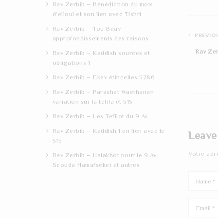
Rav Zerbib – Bénédiction du mois
d’elloul et son lien avec Tishri
Rav Zerbib – Tou Beav
PREVIOU
approfondissements des raisons
Rav Zer
Rav Zerbib – Kaddish sources et
obligations 1
Rav Zerbib – Ekev étincelles 5786
Rav Zerbib – Parashat Waethanan
variation sur la tefila et 515
Rav Zerbib – Les Tefilot du 9 Av
Rav Zerbib – Kaddish 1 en lien avec le
Leave
515
Votre adr
Rav Zerbib – Halakhot pour le 9 Av
Seouda Hamafseket et autres