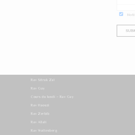
Noti
Les derniers cours
Rav Sitruk Zal
Rav Gay
Cours du lundi – Rav Gay
Rav Haouzi
Rav Zerbib
Rav Allali
Rav Wattenberg