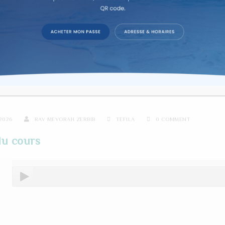
re d'étude sur texte dans la co
 ZERBIB – PRIER POUR LA GU
2026
RAV MEVORAH ZERBIB
TEFILA
0 COMMENT
u cours