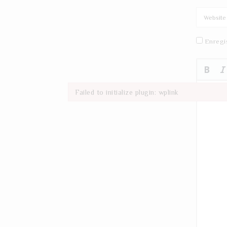
Enregi
Failed to initialize plugin: wplink
Failed to initialize plugin: wplink