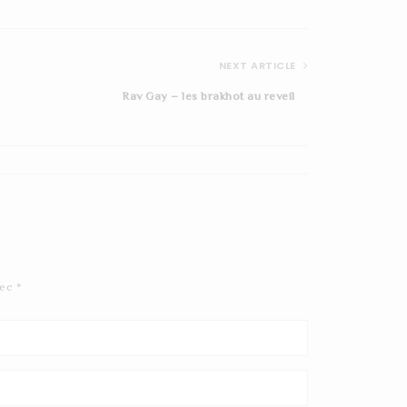
NEXT ARTICLE
Rav Gay – les brakhot au reveil
Prier-pour-la-guerison-01
vec
*