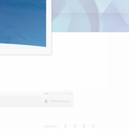
nvivialité"
ÉRISON 01
00:00
Télécharger
SHARE: