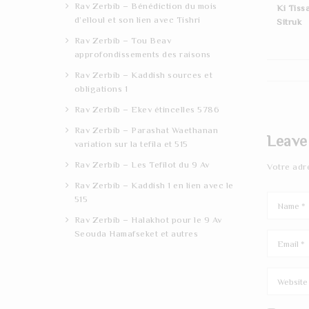
Rav Zerbib – Bénédiction du mois
Ki Tiss
d’elloul et son lien avec Tishri
Sitruk
Rav Zerbib – Tou Beav
approfondissements des raisons
Rav Zerbib – Kaddish sources et
obligations 1
Rav Zerbib – Ekev étincelles 5786
Rav Zerbib – Parashat Waethanan
Leave
variation sur la tefila et 515
Rav Zerbib – Les Tefilot du 9 Av
Votre adr
Rav Zerbib – Kaddish 1 en lien avec le
515
Rav Zerbib – Halakhot pour le 9 Av
Seouda Hamafseket et autres