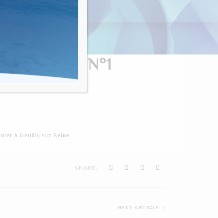
nvivialité"
ÉNI COURS N°1
nier à Neuilly sur Seine.
SHARE:
NEXT ARTICLE