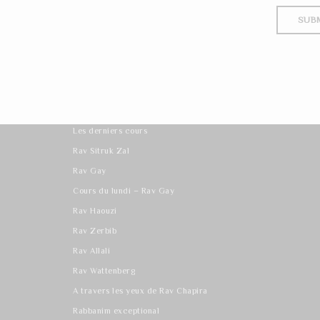
Les derniers cours
Rav Sitruk Zal
Rav Gay
Cours du lundi – Rav Gay
Rav Haouzi
Rav Zerbib
Rav Allali
Rav Wattenberg
A travers les yeux de Rav Chapira
Rabbanim exceptional