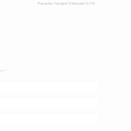
Paracha Vayakel Pekoudei 5773
vec
*