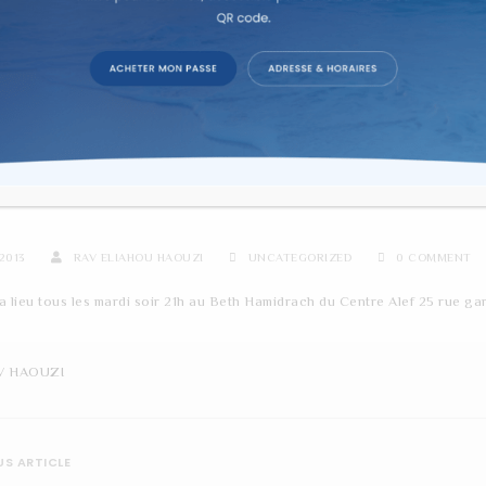
re d'étude sur texte dans la co
ITÉ BABA METSIA PEREK CH
2013
RAV ELIAHOU HAOUZI
UNCATEGORIZED
0 COMMENT
 lieu tous les mardi soir 21h au Beth Hamidrach du Centre Alef 25 rue gar
V HAOUZI
S ARTICLE