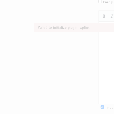
Enregi
Failed to initialize plugin: wplink
Failed to initialize plugin: wplink
Noti