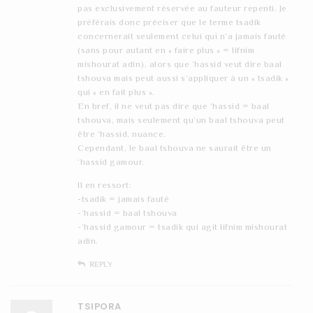
pas exclusivement réservée au fauteur repenti. Je
préférais donc préciser que le terme tsadik
concernerait seulement celui qui n’a jamais fauté
(sans pour autant en « faire plus » = lifnim
mishourat adin), alors que ‘hassid veut dire baal
tshouva mais peut aussi s’appliquer à un « tsadik »
qui « en fait plus ».
En bref, il ne veut pas dire que ‘hassid = baal
tshouva, mais seulement qu’un baal tshouva peut
être ‘hassid, nuance.
Cependant, le baal tshouva ne saurait être un
‘hassid gamour.
Il en ressort:
-tsadik = jamais fauté
-‘hassid = baal tshouva
-‘hassid gamour = tsadik qui agit lifnim mishourat
adin.
REPLY
TSIPORA