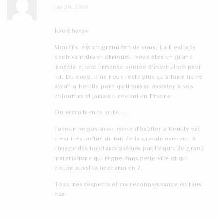
Jan 29, 2024
Kvod harav
Mon fils est un grand fan de vous. Là il est a la
yechiva midrash chmouel. vous êtes un grand
modèle et une immense source d’inspiration pour
lui. Du coup, il ne nous reste plus qu’à faire notre
alyah a Neuilly pour qu’il puisse assister à vos
chiourims si jamais il revient en France.
On verra bien la suite…..
J’avoue ne pas avoir envie d’habiter a Neuilly car
c’est très pollué du fait de la grande avenue. A
l’image des habitants pollués par l’esprit de grand
matérialisme qui règne dans cette ville et qui
coupe aussi la nechama en 2.
Tous mes respects et ma reconnaissance en tous
cas