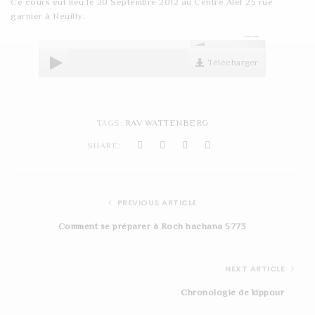
Ce cours eut lieu le 20 Septembre 2012 au Centre Alef 25 rue
t
garnier à Neuilly.
i
00:00
o
Télécharger
n
TAGS:
RAV WATTENBERG
SHARE:
PREVIOUS ARTICLE
Comment se préparer à Roch hachana 5773
NEXT ARTICLE
Chronologie de kippour