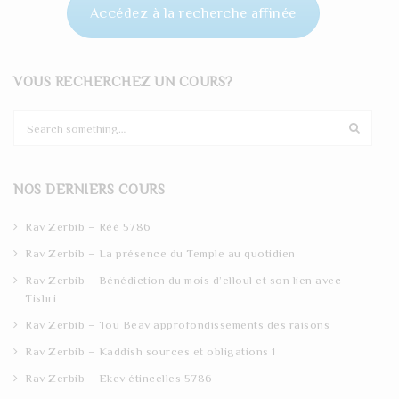
Accédez à la recherche affinée
VOUS RECHERCHEZ UN COURS?
S
e
a
r
NOS DERNIERS COURS
c
h
Rav Zerbib – Réé 5786
Rav Zerbib – La présence du Temple au quotidien
Rav Zerbib – Bénédiction du mois d’elloul et son lien avec
Tishri
Rav Zerbib – Tou Beav approfondissements des raisons
Rav Zerbib – Kaddish sources et obligations 1
Rav Zerbib – Ekev étincelles 5786