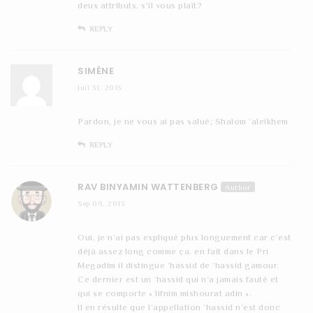
deux attributs, s’il vous plaît?
REPLY
SIMÈNE
Juil 31, 2013
Pardon, je ne vous ai pas salué; Shalom ‘aleikhem
REPLY
RAV BINYAMIN WATTENBERG
Author
Sep 09, 2013
Oui, je n’ai pas expliqué plus longuement car c’est
déjà assez long comme ça. en fait dans le Pri
Megadim il distingue ‘hassid de ‘hassid gamour.
Ce dernier est un ‘hassid qui n’a jamais fauté et
qui se comporte « lifnim mishourat adin ».
Il en résulte que l’appellation ‘hassid n’est donc