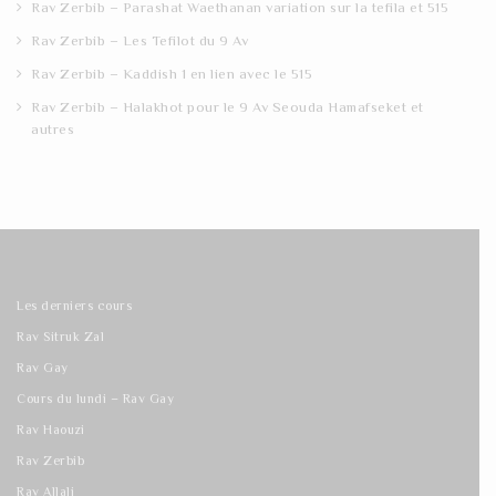
Rav Zerbib – Parashat Waethanan variation sur la tefila et 515
Rav Zerbib – Les Tefilot du 9 Av
Rav Zerbib – Kaddish 1 en lien avec le 515
Rav Zerbib – Halakhot pour le 9 Av Seouda Hamafseket et
autres
Les derniers cours
Rav Sitruk Zal
Rav Gay
Cours du lundi – Rav Gay
Rav Haouzi
Rav Zerbib
Rav Allali