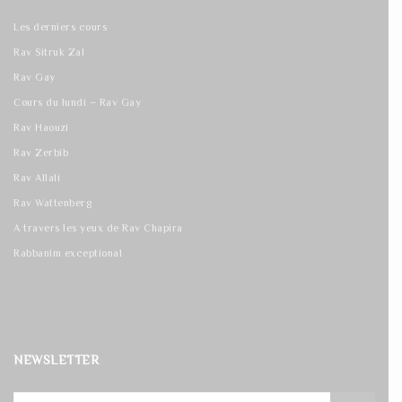
Les derniers cours
Rav Sitruk Zal
Rav Gay
Cours du lundi – Rav Gay
Rav Haouzi
Rav Zerbib
Rav Allali
Rav Wattenberg
A travers les yeux de Rav Chapira
Rabbanim exceptional
NEWSLETTER