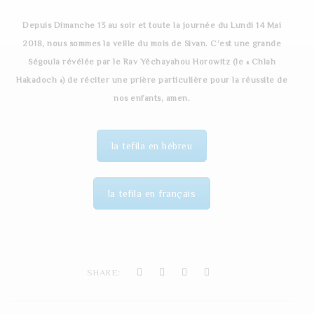
t
Depuis Dimanche 13 au soir et toute la journée du Lundi 14 Mai
i
2018, nous sommes la veille du mois de Sivan. C’est une grande
o
Ségoula révélée par le Rav Yéchayahou Horowitz (le « Chlah
Hakadoch ») de réciter une prière particulière pour la réussite de
n
nos enfants, amen.
la tefila en hébreu
la tefila en français
SHARE: