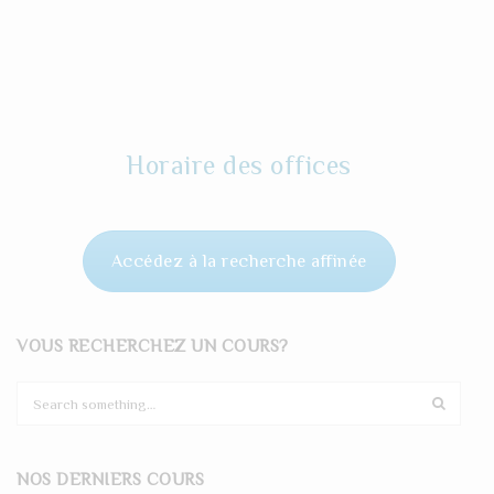
Horaire des offices
Accédez à la recherche affinée
VOUS RECHERCHEZ UN COURS?
S
e
a
r
NOS DERNIERS COURS
c