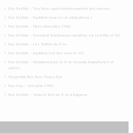
h
Rav Zerbib – Tou Beav approfondissements des raisons
Rav Zerbib – Kaddish sources et obligations 1
Rav Zerbib – Ekev étincelles 5786
Rav Zerbib – Parashat Waethanan variation sur la tefila et 515
Rav Zerbib – Les Tefilot du 9 Av
Rav Zerbib – Kaddish 1 en lien avec le 515
Rav Zerbib – Halakhot pour le 9 Av Seouda Hamafseket et
autres
Hespedim Rav Ron Chaya Zal
Rav Gay – Dévarim 5786
Rav Zerbib – Yoma le lien du 9 Av à Kippour