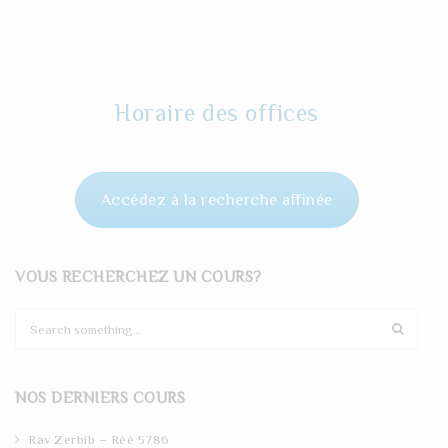
Horaire des offices
Accédez à la recherche affinée
VOUS RECHERCHEZ UN COURS?
S
e
a
r
NOS DERNIERS COURS
c
h
Rav Zerbib – Réé 5786