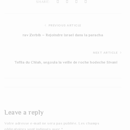
SHARE:
PREVIOUS ARTICLE
rav Zerbib – Rejoindre Israel dans la paracha
NEXT ARTICLE
Tefila du Chlah, segoula la veille de roche hodeche Sivan!
Leave a reply
Votre adresse e-mail ne sera pas publiée.
Les champs
obligatoires sont indiqués avec
*