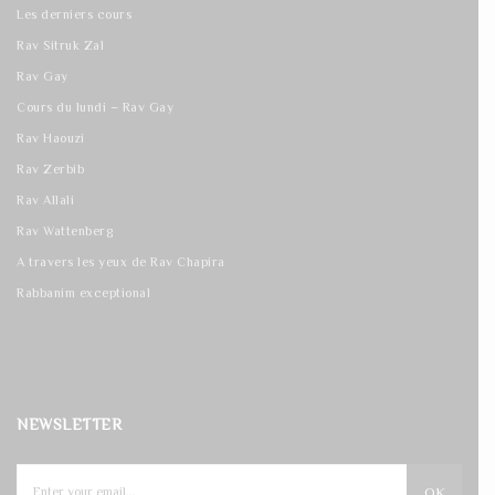
Les derniers cours
Rav Sitruk Zal
Rav Gay
Cours du lundi – Rav Gay
Rav Haouzi
Rav Zerbib
Rav Allali
Rav Wattenberg
A travers les yeux de Rav Chapira
Rabbanim exceptional
NEWSLETTER
OK