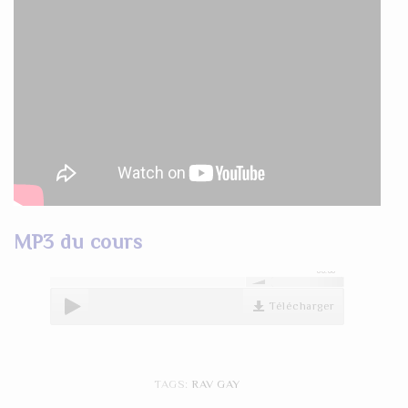
MP3 du cours
00:00
Télécharger
TAGS:
RAV GAY