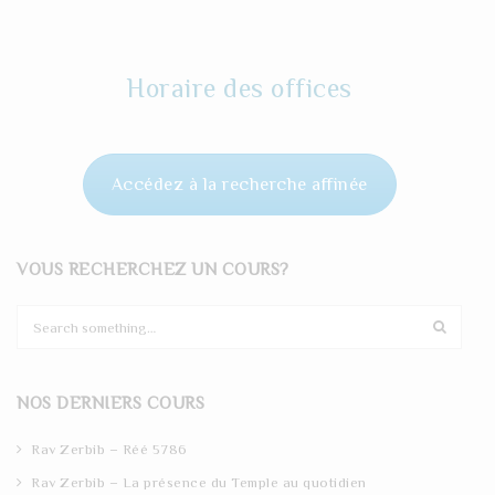
Horaire des offices
Accédez à la recherche affinée
VOUS RECHERCHEZ UN COURS?
S
e
a
r
NOS DERNIERS COURS
c
h
Rav Zerbib – Réé 5786
Rav Zerbib – La présence du Temple au quotidien