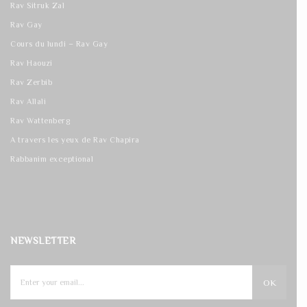
Rav Sitruk Zal
Rav Gay
Cours du lundi – Rav Gay
Rav Haouzi
Rav Zerbib
Rav Allali
Rav Wattenberg
A travers les yeux de Rav Chapira
Rabbanim exceptional
NEWSLETTER
OK