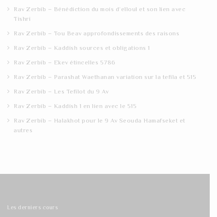
Rav Zerbib – Bénédiction du mois d’elloul et son lien avec
Tishri
Rav Zerbib – Tou Beav approfondissements des raisons
Rav Zerbib – Kaddish sources et obligations 1
Rav Zerbib – Ekev étincelles 5786
Rav Zerbib – Parashat Waethanan variation sur la tefila et 515
Rav Zerbib – Les Tefilot du 9 Av
Rav Zerbib – Kaddish 1 en lien avec le 515
Rav Zerbib – Halakhot pour le 9 Av Seouda Hamafseket et
autres
Les derniers cours