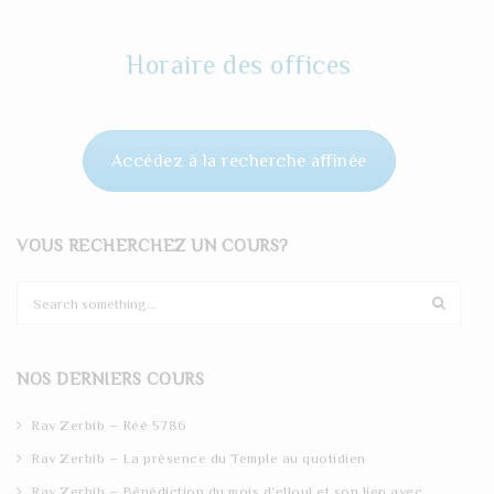
Horaire des offices
Accédez à la recherche affinée
VOUS RECHERCHEZ UN COURS?
S
e
a
r
NOS DERNIERS COURS
c
h
Rav Zerbib – Réé 5786
Rav Zerbib – La présence du Temple au quotidien
Rav Zerbib – Bénédiction du mois d’elloul et son lien avec