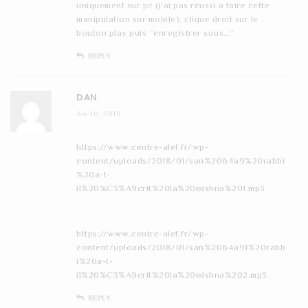
uniquement sur pc (j’ai pas réussi a faire cette
manipulation sur mobile), clique droit sur le
bouton play puis “enregistrer sous…”
REPLY
DAN
Avr 10, 2019
https://www.centre-alef.fr/wp-
content/uploads/2018/01/san%2064a9%20rabbi
%20a-t-
il%20%C3%A9crit%20la%20mishna%201.mp3
https://www.centre-alef.fr/wp-
content/uploads/2018/01/san%2064a91%20rabb
i%20a-t-
il%20%C3%A9crit%20la%20mishna%202.mp3
REPLY