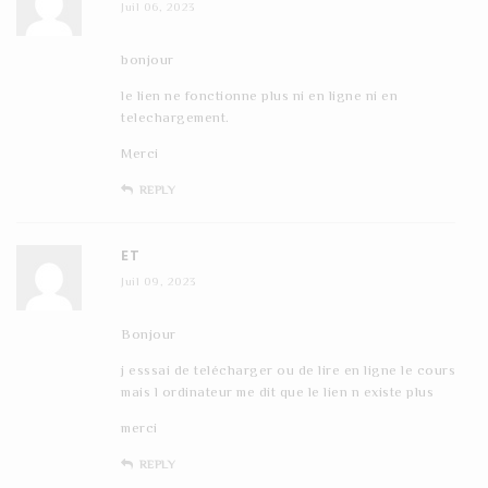
Juil 06, 2023
bonjour
le lien ne fonctionne plus ni en ligne ni en
telechargement.
Merci
REPLY
ET
Juil 09, 2023
Bonjour
j esssai de telécharger ou de lire en ligne le cours
mais l ordinateur me dit que le lien n existe plus
merci
REPLY