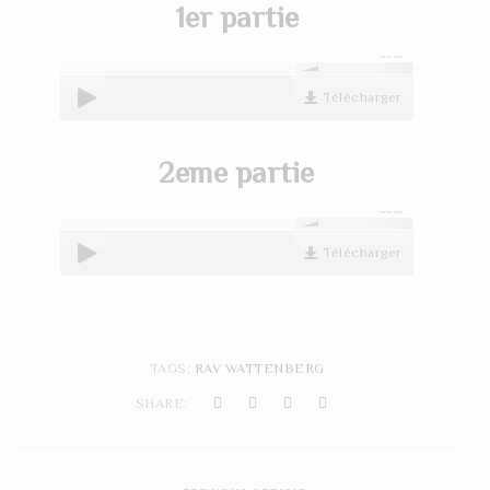
1er partie
t
i
00:00
o
Télécharger
n
2eme partie
00:00
Télécharger
TAGS:
RAV WATTENBERG
SHARE: