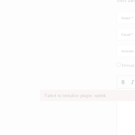
Votre adr
Enregi
Failed to initialize plugin: wplink
Failed to initialize plugin: wplink