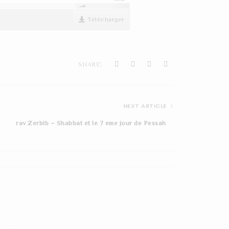
Télécharger
reception-de-la-Torah-
SHARE:
dans-beshalah
NEXT ARTICLE
rav Zerbib – Shabbat et le 7 eme jour de Pessah
reception-de-la-torah-
dans-beshalah-2