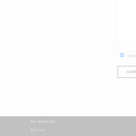
Noti
Les derniers cours
Rav Sitruk Zal
Rav Gay