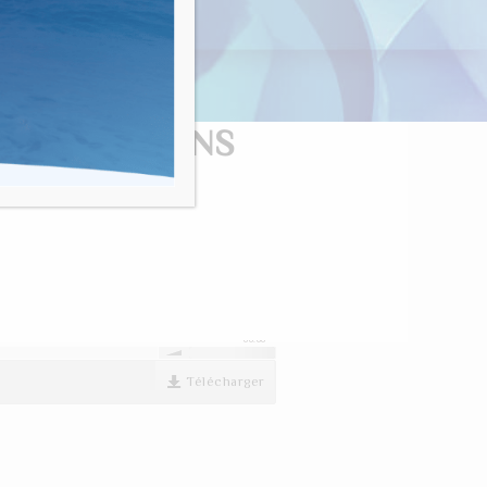
nvivialité"
A TORAH DANS
00:00
Télécharger
00:00