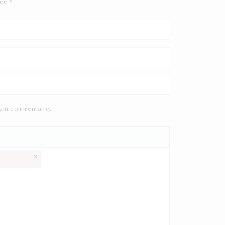
vec
*
ain commentaire.
×