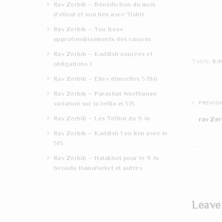
Rav Zerbib – Bénédiction du mois
d’elloul et son lien avec Tishri
Rav Zerbib – Tou Beav
approfondissements des raisons
Rav Zerbib – Kaddish sources et
TAGS:
RA
obligations 1
Rav Zerbib – Ekev étincelles 5786
Rav Zerbib – Parashat Waethanan
PREVIOU
variation sur la tefila et 515
Rav Zerbib – Les Tefilot du 9 Av
rav Zer
Rav Zerbib – Kaddish 1 en lien avec le
515
Rav Zerbib – Halakhot pour le 9 Av
Seouda Hamafseket et autres
Leave