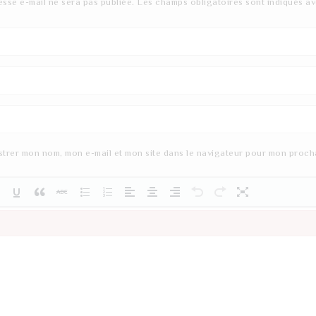
esse e-mail ne sera pas publiée.
Les champs obligatoires sont indiqués a
strer mon nom, mon e-mail et mon site dans le navigateur pour mon proch