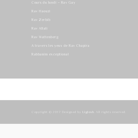
Cours du lundi – Rav Gay
Rav Haouzi
Rav Zerbib
Rav Allali
Rav Wattenberg
A travers les yeux de Rav Chapira
Rabbanim exceptional
Copyright © 2017 Designed by
Liglosh
. All rights reserved.