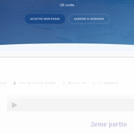
re d'étude sur texte dans la co
 ZERBIB – RECEPTION DE L
HALAH EN 2 PARTIE
2018
RAV MEVORAH ZERBIB
BÉCHALA’H
0 COMMENT
2eme partie