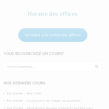
Horaire des offices
Accédez à la recherche affinée
VOUS RECHERCHEZ UN COURS?
S
e
a
r
NOS DERNIERS COURS
c
h
Rav Zerbib – Réé 5786
Rav Zerbib – La présence du Temple au quotidien
Rav Zerbib – Bénédiction du mois d’elloul et son lien avec