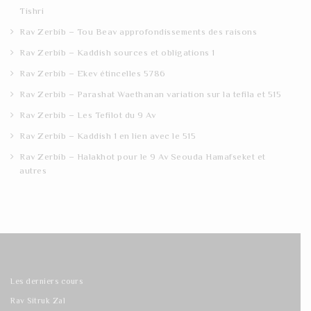
Tishri
Rav Zerbib – Tou Beav approfondissements des raisons
Rav Zerbib – Kaddish sources et obligations 1
Rav Zerbib – Ekev étincelles 5786
Rav Zerbib – Parashat Waethanan variation sur la tefila et 515
Rav Zerbib – Les Tefilot du 9 Av
Rav Zerbib – Kaddish 1 en lien avec le 515
Rav Zerbib – Halakhot pour le 9 Av Seouda Hamafseket et
autres
Les derniers cours
Rav Sitruk Zal