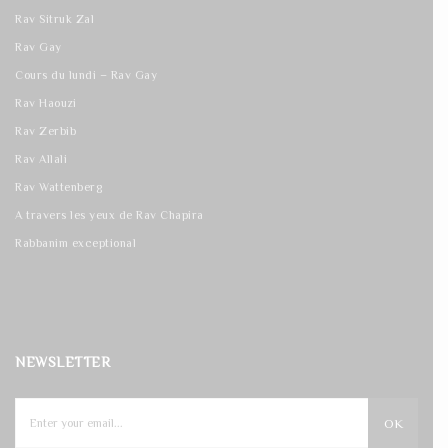
Rav Sitruk Zal
Rav Gay
Cours du lundi – Rav Gay
Rav Haouzi
Rav Zerbib
Rav Allali
Rav Wattenberg
A travers les yeux de Rav Chapira
Rabbanim exceptional
NEWSLETTER
OK