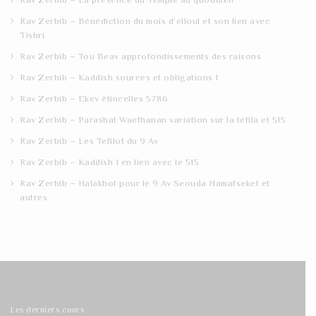
Rav Zerbib – Bénédiction du mois d’elloul et son lien avec
Tishri
Rav Zerbib – Tou Beav approfondissements des raisons
Rav Zerbib – Kaddish sources et obligations 1
Rav Zerbib – Ekev étincelles 5786
Rav Zerbib – Parashat Waethanan variation sur la tefila et 515
Rav Zerbib – Les Tefilot du 9 Av
Rav Zerbib – Kaddish 1 en lien avec le 515
Rav Zerbib – Halakhot pour le 9 Av Seouda Hamafseket et
autres
Les derniers cours