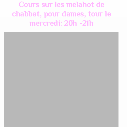
Cours sur les melahot de
t
chabbat, pour dames, tour le
i
mercredi: 20h -21h
o
n