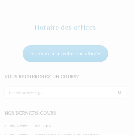
Horaire des offices
Accédez à la recherche affinée
VOUS RECHERCHEZ UN COURS?
S
e
a
r
NOS DERNIERS COURS
c
h
Rav Zerbib – Réé 5786
Rav Zerbib – La présence du Temple au quotidien