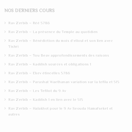
r
NOS DERNIERS COURS
c
h
Rav Zerbib – Réé 5786
Rav Zerbib – La présence du Temple au quotidien
Rav Zerbib – Bénédiction du mois d’elloul et son lien avec
Tishri
Rav Zerbib – Tou Beav approfondissements des raisons
Rav Zerbib – Kaddish sources et obligations 1
Rav Zerbib – Ekev étincelles 5786
Rav Zerbib – Parashat Waethanan variation sur la tefila et 515
Rav Zerbib – Les Tefilot du 9 Av
Rav Zerbib – Kaddish 1 en lien avec le 515
Rav Zerbib – Halakhot pour le 9 Av Seouda Hamafseket et
autres