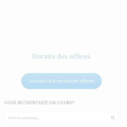
Horaire des offices
Accédez à la recherche affinée
VOUS RECHERCHEZ UN COURS?
S
e
a