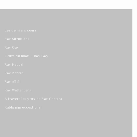
Les derniers cours
Rav Sitruk Zal
Rav Gay
Cours du lundi – Rav Gay
Rav Haouzi
Rav Zerbib
Rav Allali
Rav Wattenberg
A travers les yeux de Rav Chapira
Rabbanim exceptional