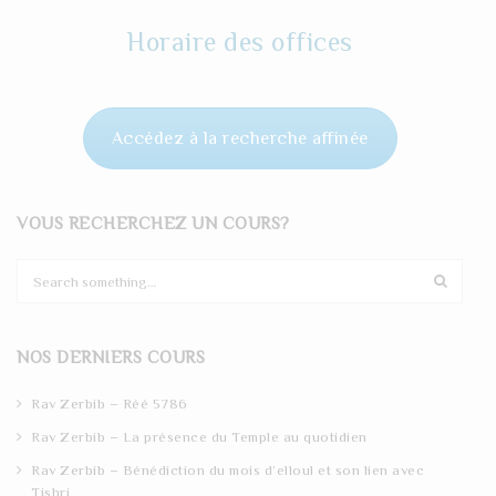
Horaire des offices
Accédez à la recherche affinée
VOUS RECHERCHEZ UN COURS?
S
e
a
r
NOS DERNIERS COURS
c
h
Rav Zerbib – Réé 5786
Rav Zerbib – La présence du Temple au quotidien
Rav Zerbib – Bénédiction du mois d’elloul et son lien avec
Tishri