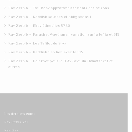
Rav Zerbib – Tou Beav approfondissements des raisons
Rav Zerbib – Kaddish sources et obligations 1
Rav Zerbib – Ekev étincelles 5786
Rav Zerbib – Parashat Waethanan variation sur la tefila et 515
Rav Zerbib – Les Tefilot du 9 Av
Rav Zerbib – Kaddish 1 en lien avec le 515
Rav Zerbib – Halakhot pour le 9 Av Seouda Hamafseket et
autres
Les derniers cours
Rav Sitruk Zal
Rav Gay