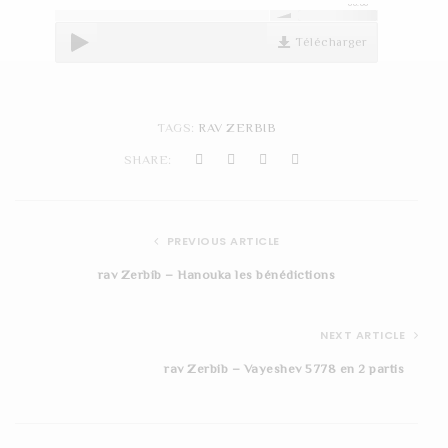
00:00
t
Télécharger
i
o
n
TAGS:
RAV ZERBIB
SHARE:
PREVIOUS ARTICLE
rav Zerbib – Hanouka les bénédictions
NEXT ARTICLE
rav Zerbib – Vayeshev 5778 en 2 partis