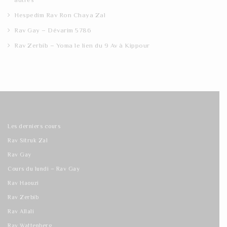
Hespedim Rav Ron Chaya Zal
Rav Gay – Dévarim 5786
Rav Zerbib – Yoma le lien du 9 Av à Kippour
Les derniers cours
Rav Sitruk Zal
Rav Gay
Cours du lundi – Rav Gay
Rav Haouzi
Rav Zerbib
Rav Allali
Rav Wattenberg