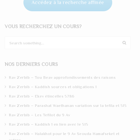
Accédez à la recherche affinée
VOUS RECHERCHEZ UN COURS?
S
e
a
r
NOS DERNIERS COURS
c
h
Rav Zerbib – Tou Beav approfondissements des raisons
Rav Zerbib – Kaddish sources et obligations 1
Rav Zerbib – Ekev étincelles 5786
Rav Zerbib – Parashat Waethanan variation sur la tefila et 515
Rav Zerbib – Les Tefilot du 9 Av
Rav Zerbib – Kaddish 1 en lien avec le 515
Rav Zerbib – Halakhot pour le 9 Av Seouda Hamafseket et
autres