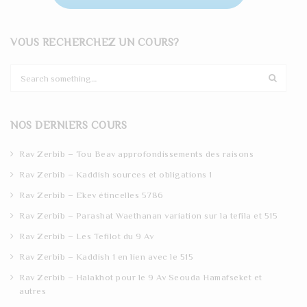
VOUS RECHERCHEZ UN COURS?
S
e
a
r
NOS DERNIERS COURS
c
h
Rav Zerbib – Tou Beav approfondissements des raisons
Rav Zerbib – Kaddish sources et obligations 1
Rav Zerbib – Ekev étincelles 5786
Rav Zerbib – Parashat Waethanan variation sur la tefila et 515
Rav Zerbib – Les Tefilot du 9 Av
Rav Zerbib – Kaddish 1 en lien avec le 515
Rav Zerbib – Halakhot pour le 9 Av Seouda Hamafseket et
autres