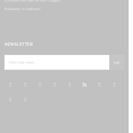
A travers les yeux de Rav Chapira
Rabbanim exceptional
NEWSLETTER
OK