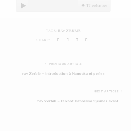
t
Télécharger
i
o
TAGS:
RAV ZERBIB
n
SHARE:
PREVIOUS ARTICLE
rav Zerbib – Introduction à Hanouka et perles
NEXT ARTICLE
rav Zerbib – Hilkhot Hanoukka 1 jeunes avant