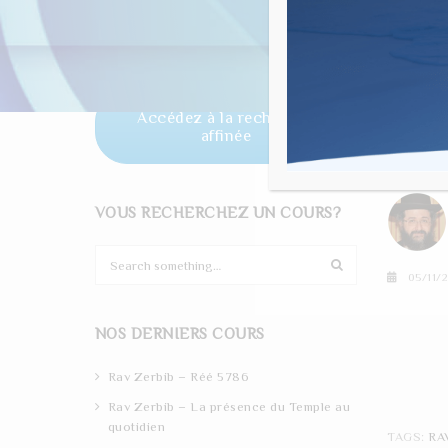
"Un cent
Horaire des offices
Accédez à la recherche
RAV
affinée
TO
VOUS RECHERCHEZ UN COURS?
S
e
05/11/
a
r
NOS DERNIERS COURS
c
h
Rav Zerbib – Réé 5786
Rav Zerbib – La présence du Temple au
quotidien
TAGS:
RA