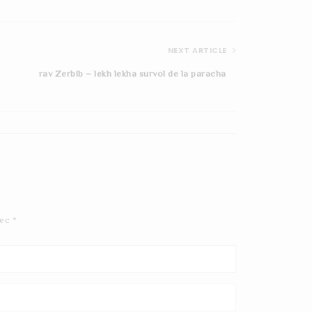
NEXT ARTICLE
rav Zerbib – lekh lekha survol de la paracha
lekh-lekha-suivant-
mayana-shel-Torah
vec
*