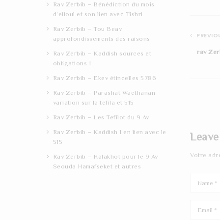
Rav Zerbib – Bénédiction du mois
d’elloul et son lien avec Tishri
Rav Zerbib – Tou Beav
PREVIOU
approfondissements des raisons
rav Zer
Rav Zerbib – Kaddish sources et
obligations 1
Rav Zerbib – Ekev étincelles 5786
Rav Zerbib – Parashat Waethanan
variation sur la tefila et 515
Rav Zerbib – Les Tefilot du 9 Av
Rav Zerbib – Kaddish 1 en lien avec le
Leave
515
Votre adr
Rav Zerbib – Halakhot pour le 9 Av
Seouda Hamafseket et autres