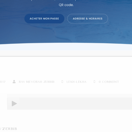
re d'étude sur texte dans la co
 ZERBIB – LEKH LEKHA SUI
RAH
2017
RAV MEVORAH ZERBIB
LEKH-LEKHA
0 COMMENT
V ZERBIB