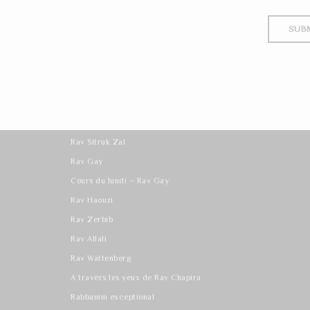
Les derniers cours
Rav Sitruk Zal
Rav Gay
Cours du lundi – Rav Gay
Rav Haouzi
Rav Zerbib
Rav Allali
Rav Wattenberg
A travers les yeux de Rav Chapira
Rabbanim exceptional