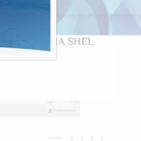
nvivialité"
VANT MAYANA SHEL
00:00
Télécharger
SHARE: