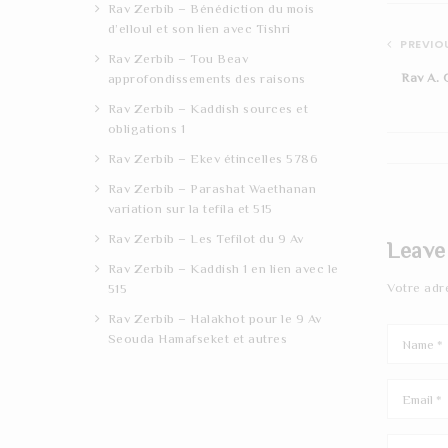
Rav Zerbib – Bénédiction du mois
d’elloul et son lien avec Tishri
PREVIOU
Rav Zerbib – Tou Beav
Rav A. 
approfondissements des raisons
Rav Zerbib – Kaddish sources et
obligations 1
Rav Zerbib – Ekev étincelles 5786
Rav Zerbib – Parashat Waethanan
variation sur la tefila et 515
Rav Zerbib – Les Tefilot du 9 Av
Leave
Rav Zerbib – Kaddish 1 en lien avec le
Votre adr
515
Rav Zerbib – Halakhot pour le 9 Av
Seouda Hamafseket et autres