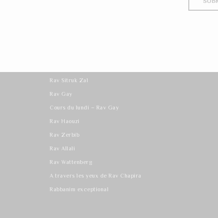
Les derniers cours
Rav Sitruk Zal
Rav Gay
Cours du lundi – Rav Gay
Rav Haouzi
Rav Zerbib
Rav Allali
Rav Wattenberg
A travers les yeux de Rav Chapira
Rabbanim exceptional