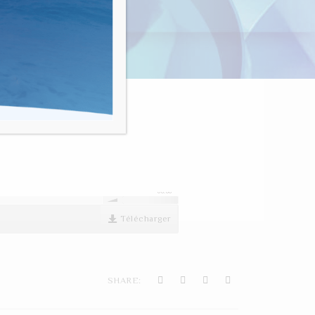
nvivialité"
BEAH
00:00
Télécharger
SHARE: