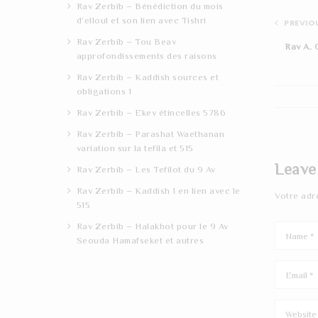
Rav Zerbib – Bénédiction du mois
d’elloul et son lien avec Tishri
PREVIOU
Rav Zerbib – Tou Beav
Rav A. 
approfondissements des raisons
Rav Zerbib – Kaddish sources et
obligations 1
Rav Zerbib – Ekev étincelles 5786
Rav Zerbib – Parashat Waethanan
variation sur la tefila et 515
Leave
Rav Zerbib – Les Tefilot du 9 Av
Rav Zerbib – Kaddish 1 en lien avec le
Votre adr
515
Rav Zerbib – Halakhot pour le 9 Av
Seouda Hamafseket et autres