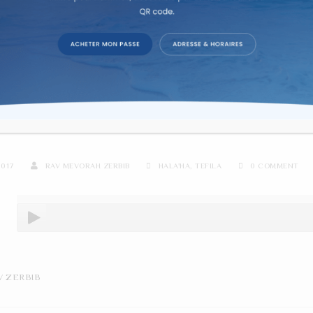
re d'étude sur texte dans la co
 ZERBIB – ALEINOU LESHA
2017
RAV MEVORAH ZERBIB
HALA'HA
,
TEFILA
0 COMMENT
V ZERBIB