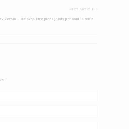
NEXT ARTICLE
av Zerbib – Halakha être pieds joints pendant la tefila
Aleinou-leshabeah
vec
*