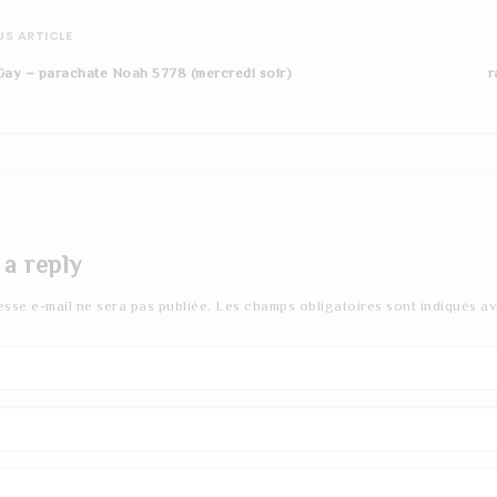
S ARTICLE
Gay – parachate Noah 5778 (mercredi soir)
r
 a reply
esse e-mail ne sera pas publiée.
Les champs obligatoires sont indiqués a