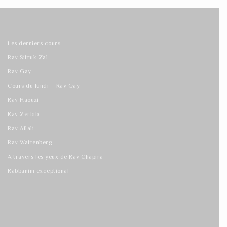
Les derniers cours
Rav Sitruk Zal
Rav Gay
Cours du lundi – Rav Gay
Rav Haouzi
Rav Zerbib
Rav Allali
Rav Wattenberg
A travers les yeux de Rav Chapira
Rabbanim exceptional