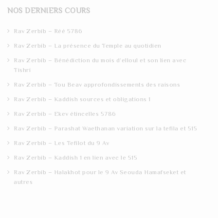
r
NOS DERNIERS COURS
c
h
Rav Zerbib – Réé 5786
Rav Zerbib – La présence du Temple au quotidien
Rav Zerbib – Bénédiction du mois d’elloul et son lien avec
Tishri
Rav Zerbib – Tou Beav approfondissements des raisons
Rav Zerbib – Kaddish sources et obligations 1
Rav Zerbib – Ekev étincelles 5786
Rav Zerbib – Parashat Waethanan variation sur la tefila et 515
Rav Zerbib – Les Tefilot du 9 Av
Rav Zerbib – Kaddish 1 en lien avec le 515
Rav Zerbib – Halakhot pour le 9 Av Seouda Hamafseket et
autres