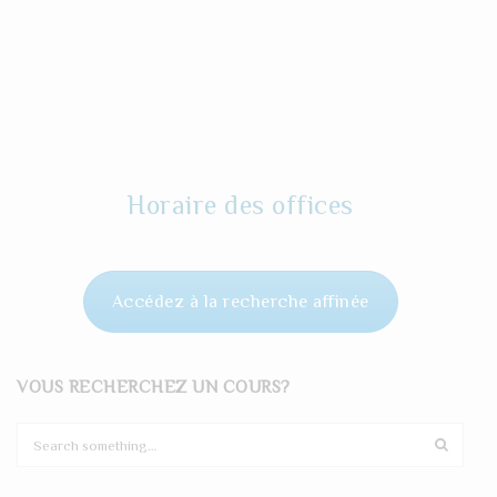
Horaire des offices
Accédez à la recherche affinée
VOUS RECHERCHEZ UN COURS?
S
e
a