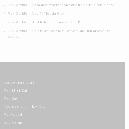
Rav Zerbib – Parashat Waethanan variation sur la tefila et 515
Rav Zerbib – Les Tefilot du 9 Av
Rav Zerbib – Kaddish 1 en lien avec le 515
Rav Zerbib – Halakhot pour le 9 Av Seouda Hamafseket et
autres
Les derniers cours
Rav Sitruk Zal
Rav Gay
Cours du lundi – Rav Gay
Rav Haouzi
Rav Zerbib