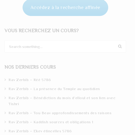
Accédez à la recherche affinée
VOUS RECHERCHEZ UN COURS?
S
e
a
r
NOS DERNIERS COURS
c
h
Rav Zerbib – Réé 5786
Rav Zerbib – La présence du Temple au quotidien
Rav Zerbib – Bénédiction du mois d’elloul et son lien avec
Tishri
Rav Zerbib – Tou Beav approfondissements des raisons
Rav Zerbib – Kaddish sources et obligations 1
Rav Zerbib – Ekev étincelles 5786