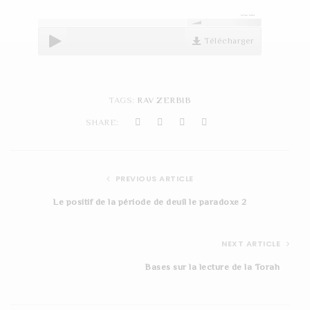
t
00:00
i
Télécharger
o
n
TAGS:
RAV ZERBIB
SHARE:
PREVIOUS ARTICLE
Le positif de la période de deuil le paradoxe 2
NEXT ARTICLE
Bases sur la lecture de la Torah