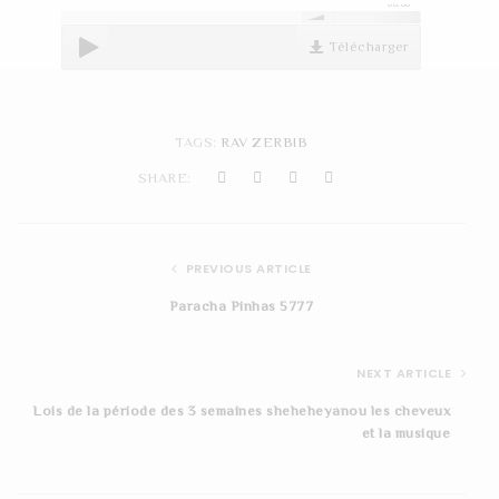
00:00
t
Télécharger
i
o
n
TAGS:
RAV ZERBIB
SHARE:
PREVIOUS ARTICLE
Paracha Pinhas 5777
NEXT ARTICLE
Lois de la période des 3 semaines sheheheyanou les cheveux
et la musique