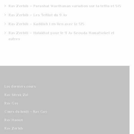
Rav Zerbib – Parashat Waethanan variation sur la tefila et 515
Rav Zerbib – Les Tefilot du 9 Av
Rav Zerbib – Kaddish 1 en lien avec le 515
Rav Zerbib – Halakhot pour le 9 Av Seouda Hamafseket et
autres
Les derniers cours
Rav Sitruk Zal
Rav Gay
Cours du lundi – Rav Gay
Rav Haouzi
Rav Zerbib