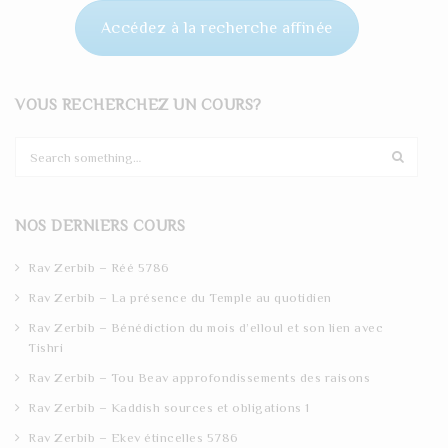
Accédez à la recherche affinée
VOUS RECHERCHEZ UN COURS?
S
e
a
r
NOS DERNIERS COURS
c
h
Rav Zerbib – Réé 5786
Rav Zerbib – La présence du Temple au quotidien
Rav Zerbib – Bénédiction du mois d’elloul et son lien avec
Tishri
Rav Zerbib – Tou Beav approfondissements des raisons
Rav Zerbib – Kaddish sources et obligations 1
Rav Zerbib – Ekev étincelles 5786