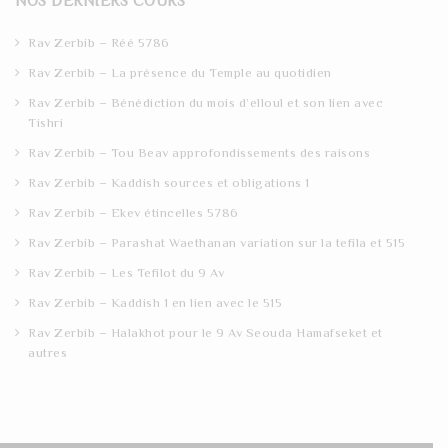
NOS DERNIERS COURS
c
h
Rav Zerbib – Réé 5786
Rav Zerbib – La présence du Temple au quotidien
Rav Zerbib – Bénédiction du mois d’elloul et son lien avec
Tishri
Rav Zerbib – Tou Beav approfondissements des raisons
Rav Zerbib – Kaddish sources et obligations 1
Rav Zerbib – Ekev étincelles 5786
Rav Zerbib – Parashat Waethanan variation sur la tefila et 515
Rav Zerbib – Les Tefilot du 9 Av
Rav Zerbib – Kaddish 1 en lien avec le 515
Rav Zerbib – Halakhot pour le 9 Av Seouda Hamafseket et
autres