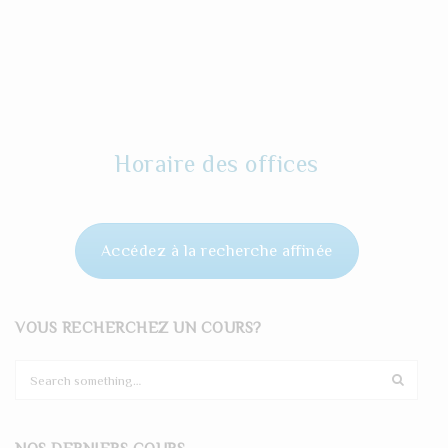
Horaire des offices
Accédez à la recherche affinée
VOUS RECHERCHEZ UN COURS?
S
e
a
r