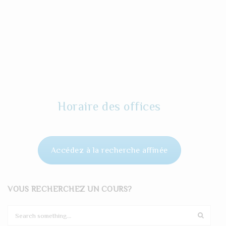
Horaire des offices
Accédez à la recherche affinée
VOUS RECHERCHEZ UN COURS?
S
e