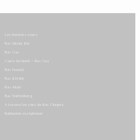
Les derniers cours
Rav Sitruk Zal
Rav Gay
Cours du lundi – Rav Gay
Rav Haouzi
Rav Zerbib
Rav Allali
Rav Wattenberg
A travers les yeux de Rav Chapira
Rabbanim exceptional