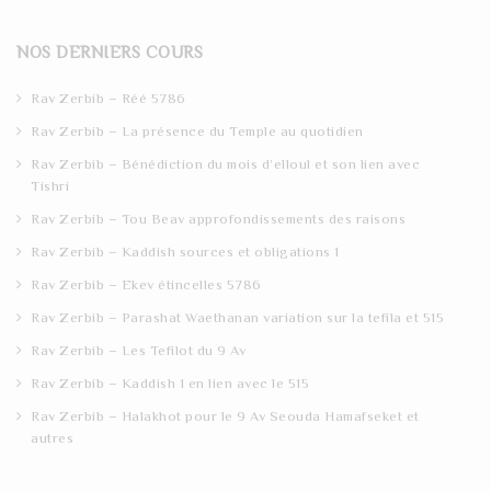
a
r
NOS DERNIERS COURS
c
h
Rav Zerbib – Réé 5786
Rav Zerbib – La présence du Temple au quotidien
Rav Zerbib – Bénédiction du mois d’elloul et son lien avec
Tishri
Rav Zerbib – Tou Beav approfondissements des raisons
Rav Zerbib – Kaddish sources et obligations 1
Rav Zerbib – Ekev étincelles 5786
Rav Zerbib – Parashat Waethanan variation sur la tefila et 515
Rav Zerbib – Les Tefilot du 9 Av
Rav Zerbib – Kaddish 1 en lien avec le 515
Rav Zerbib – Halakhot pour le 9 Av Seouda Hamafseket et
autres