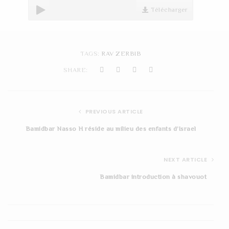
t
Télécharger
i
o
TAGS:
RAV ZERBIB
n
SHARE:
PREVIOUS ARTICLE
Bamidbar Nasso H réside au milieu des enfants d’Israel
NEXT ARTICLE
Bamidbar introduction à shavouot