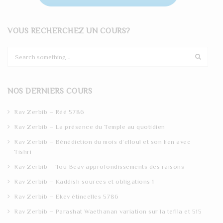
VOUS RECHERCHEZ UN COURS?
S
e
a
r
NOS DERNIERS COURS
c
h
Rav Zerbib – Réé 5786
Rav Zerbib – La présence du Temple au quotidien
Rav Zerbib – Bénédiction du mois d’elloul et son lien avec
Tishri
Rav Zerbib – Tou Beav approfondissements des raisons
Rav Zerbib – Kaddish sources et obligations 1
Rav Zerbib – Ekev étincelles 5786
Rav Zerbib – Parashat Waethanan variation sur la tefila et 515