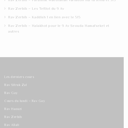
Rav Zerbib – Les Tefilot du 9 Av
Rav Zerbib – Kaddish 1 en lien avec le 515
Rav Zerbib – Halakhot pour le 9 Av Seouda Hamafseket et
autres
Les derniers cours
Rav Sitruk Zal
Rav Gay
Cours du lundi – Rav Gay
Rav Haouzi
Rav Zerbib
Rav Allali