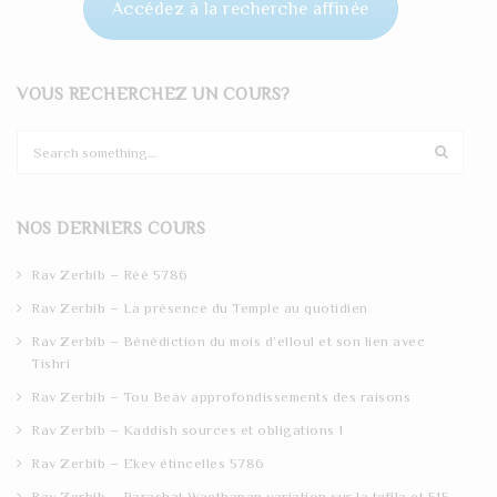
Accédez à la recherche affinée
VOUS RECHERCHEZ UN COURS?
S
e
a
r
NOS DERNIERS COURS
c
h
Rav Zerbib – Réé 5786
Rav Zerbib – La présence du Temple au quotidien
Rav Zerbib – Bénédiction du mois d’elloul et son lien avec
Tishri
Rav Zerbib – Tou Beav approfondissements des raisons
Rav Zerbib – Kaddish sources et obligations 1
Rav Zerbib – Ekev étincelles 5786
Rav Zerbib – Parashat Waethanan variation sur la tefila et 515