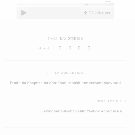
00:00
t
Télécharger
i
o
n
TAGS:
RAV ZERBIB
SHARE:
PREVIOUS ARTICLE
Etude du chapitre du choulhan aroukh concernant shavouot
NEXT ARTICLE
Bamidbar suivant Rabbi Yaakov Abouhasira