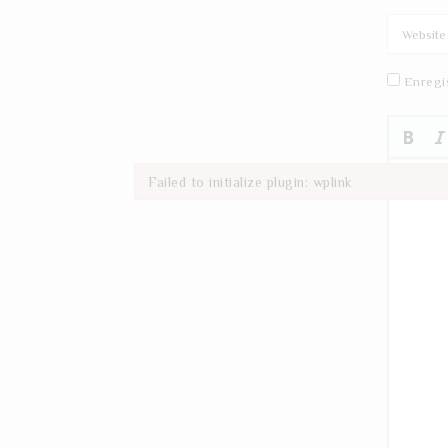
Enregi
Failed to initialize plugin: wplink
Failed to initialize plugin: wplink