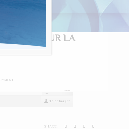
nvivialité"
ENTION POUR LA
COMMENT
00:00
Télécharger
SHARE: