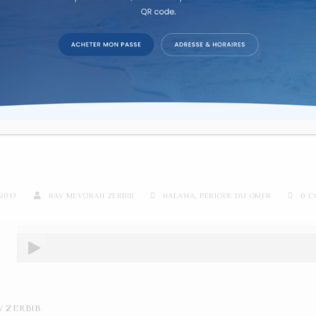
re d'étude sur texte dans la co
KHOT SEFIRAT HAOMER INT
TSWA
2017
RAV MEVORAH ZERBIB
HALA'HA
,
PÉRIODE DU OMER
0 
V ZERBIB