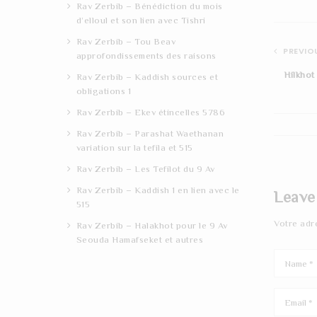
Rav Zerbib – Bénédiction du mois
d’elloul et son lien avec Tishri
Rav Zerbib – Tou Beav
PREVIOU
approfondissements des raisons
Hilkhot
Rav Zerbib – Kaddish sources et
obligations 1
Rav Zerbib – Ekev étincelles 5786
Rav Zerbib – Parashat Waethanan
variation sur la tefila et 515
Rav Zerbib – Les Tefilot du 9 Av
Rav Zerbib – Kaddish 1 en lien avec le
Leave
515
Votre adr
Rav Zerbib – Halakhot pour le 9 Av
Seouda Hamafseket et autres