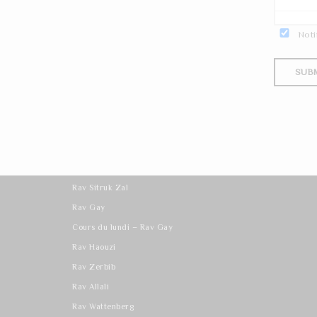
Noti
Les derniers cours
Rav Sitruk Zal
Rav Gay
Cours du lundi – Rav Gay
Rav Haouzi
Rav Zerbib
Rav Allali
Rav Wattenberg