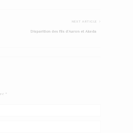
NEXT ARTICLE
Disparition des fils d’Aaron et Akeda
hilkhot%20sefirat%20hao
mer%20intention%20pour
%20la%20mitswa
vec
*