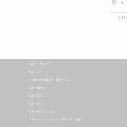
Noti
Les derniers cours
Rav Sitruk Zal
Rav Gay
Cours du lundi – Rav Gay
Rav Haouzi
Rav Zerbib
Rav Allali
Rav Wattenberg
A travers les yeux de Rav Chapira