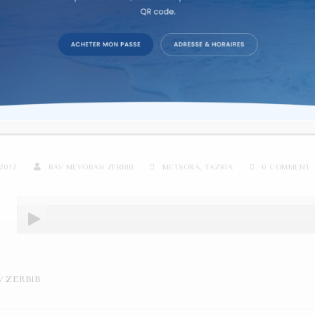
re d'étude sur texte dans la co
8 DANS TAZRIA ET METSORA
2017
RAV MEVORAH ZERBIB
METSORA
,
TAZRIA
0 COMMENT
V ZERBIB