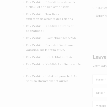
Rav Zerbib – Bénédiction du mois
d’elloul et son lien avec Tishri
PREVIOU
Rav Zerbib – Tou Beav
Omer h
approfondissements des raisons
Rav Zerbib – Kaddish sources et
obligations 1
Rav Zerbib – Ekev étincelles 5786
Rav Zerbib – Parashat Waethanan
variation sur la tefila et 515
Leave
Rav Zerbib – Les Tefilot du 9 Av
Rav Zerbib – Kaddish 1 en lien avec le
Votre adr
515
Rav Zerbib – Halakhot pour le 9 Av
Seouda Hamafseket et autres