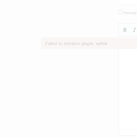
Enregi
Failed to initialize plugin: wplink
Failed to initialize plugin: wplink