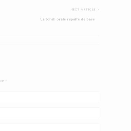
NEXT ARTICLE
La torah orale repaire de base
le%208%20dans%20tazria
%20et%20mestora
vec
*