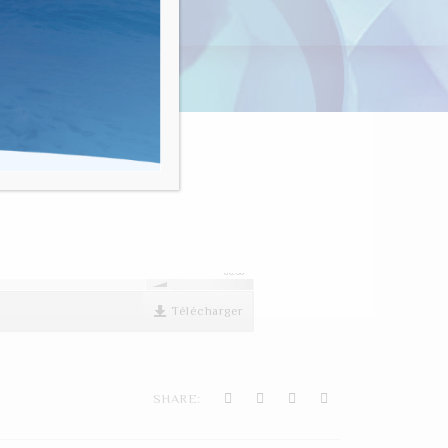
nvivialité"
00:00
Télécharger
SHARE: