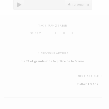
t
Télécharger
i
o
TAGS:
RAV ZERBIB
n
SHARE:
PREVIOUS ARTICLE
Le 19 et grandeur de la prière de la femme
NEXT ARTICLE
Esther 1 9 à 12