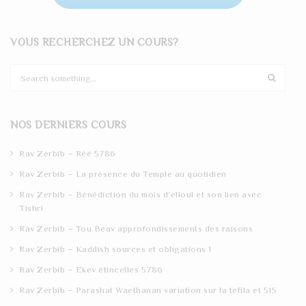
VOUS RECHERCHEZ UN COURS?
S
e
a
r
NOS DERNIERS COURS
c
h
Rav Zerbib – Réé 5786
Rav Zerbib – La présence du Temple au quotidien
Rav Zerbib – Bénédiction du mois d’elloul et son lien avec
Tishri
Rav Zerbib – Tou Beav approfondissements des raisons
Rav Zerbib – Kaddish sources et obligations 1
Rav Zerbib – Ekev étincelles 5786
Rav Zerbib – Parashat Waethanan variation sur la tefila et 515