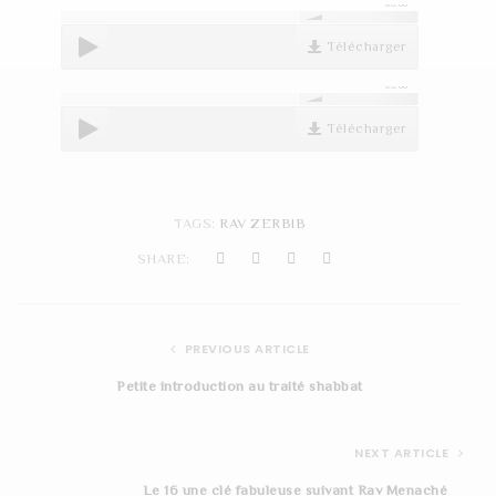
00:00
t
Télécharger
i
00:00
o
Télécharger
n
TAGS:
RAV ZERBIB
SHARE:
PREVIOUS ARTICLE
Petite introduction au traité shabbat
NEXT ARTICLE
Le 16 une clé fabuleuse suivant Rav Menaché