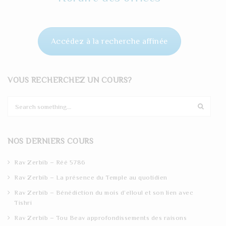
Accédez à la recherche affinée
VOUS RECHERCHEZ UN COURS?
S
e
a
r
NOS DERNIERS COURS
c
h
Rav Zerbib – Réé 5786
Rav Zerbib – La présence du Temple au quotidien
Rav Zerbib – Bénédiction du mois d’elloul et son lien avec
Tishri
Rav Zerbib – Tou Beav approfondissements des raisons