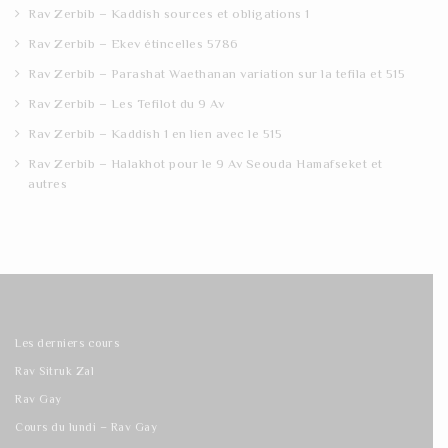
Rav Zerbib – Kaddish sources et obligations 1
Rav Zerbib – Ekev étincelles 5786
Rav Zerbib – Parashat Waethanan variation sur la tefila et 515
Rav Zerbib – Les Tefilot du 9 Av
Rav Zerbib – Kaddish 1 en lien avec le 515
Rav Zerbib – Halakhot pour le 9 Av Seouda Hamafseket et
autres
Les derniers cours
Rav Sitruk Zal
Rav Gay
Cours du lundi – Rav Gay