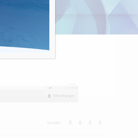
nvivialité"
00:00
Télécharger
SHARE: