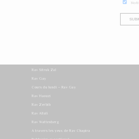
Noti
Les derniers cours
Rav Sitruk Zal
Rav Gay
Cours du lundi – Rav Gay
Rav Haouzi
Rav Zerbib
Rav Allali
Rav Wattenberg
A travers les yeux de Rav Chapira