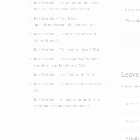
Rav Zerbib – Bénédiction du mois
d’elloul et son lien avec Tishri
PREVIOU
Rav Zerbib – Tou Beav
Parach
approfondissements des raisons
Rav Zerbib – Kaddish sources et
obligations 1
Rav Zerbib – Ekev étincelles 5786
Rav Zerbib – Parashat Waethanan
variation sur la tefila et 515
Leave
Rav Zerbib – Les Tefilot du 9 Av
Rav Zerbib – Kaddish 1 en lien avec le
Votre adr
515
Rav Zerbib – Halakhot pour le 9 Av
Seouda Hamafseket et autres