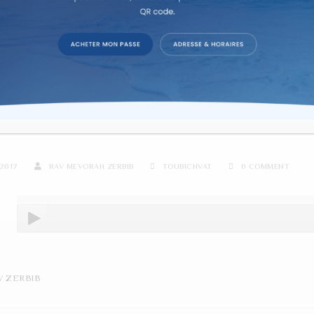
re d'étude sur texte dans la co
 BISHVAT LES BASES
2017
RAV MEVORAH ZERBIB
TOUBICHVAT
0 COMMENT
V ZERBIB