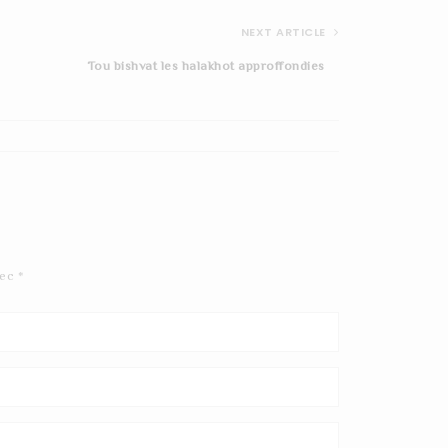
NEXT ARTICLE
Tou bishvat les halakhot approffondies
Tou%20bishvat%20les%20
bases
vec
*