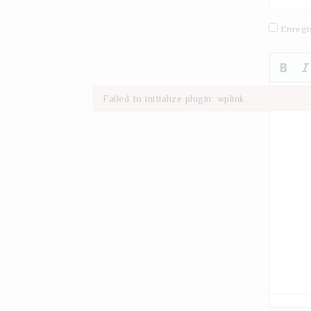
Enregi
Failed to initialize plugin: wplink
Failed to initialize plugin: wplink