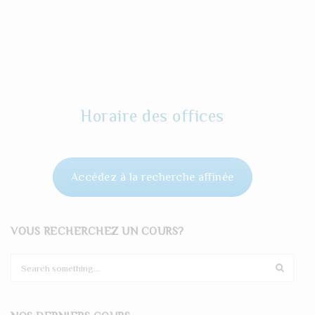
Horaire des offices
Accédez à la recherche affinée
VOUS RECHERCHEZ UN COURS?
S
e
a
r