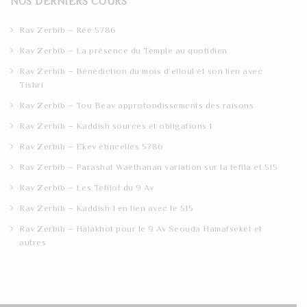
NOS DERNIERS COURS
c
h
Rav Zerbib – Réé 5786
Rav Zerbib – La présence du Temple au quotidien
Rav Zerbib – Bénédiction du mois d’elloul et son lien avec
Tishri
Rav Zerbib – Tou Beav approfondissements des raisons
Rav Zerbib – Kaddish sources et obligations 1
Rav Zerbib – Ekev étincelles 5786
Rav Zerbib – Parashat Waethanan variation sur la tefila et 515
Rav Zerbib – Les Tefilot du 9 Av
Rav Zerbib – Kaddish 1 en lien avec le 515
Rav Zerbib – Halakhot pour le 9 Av Seouda Hamafseket et
autres