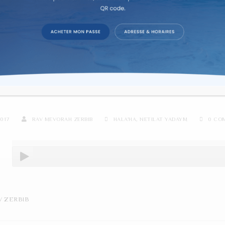
re d'étude sur texte dans la co
S DE LA NETILA DU MATIN 2
2017
RAV MEVORAH ZERBIB
HALA'HA
,
NETILAT YADAYM
0 CO
V ZERBIB