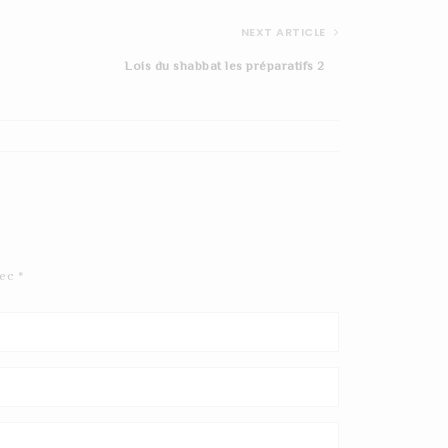
NEXT ARTICLE
Lois du shabbat les préparatifs 2
hilkhot%20netila%20du%2
0matin%202
vec
*