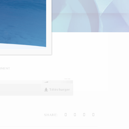
nvivialité"
MMENT
00:00
Télécharger
SHARE: