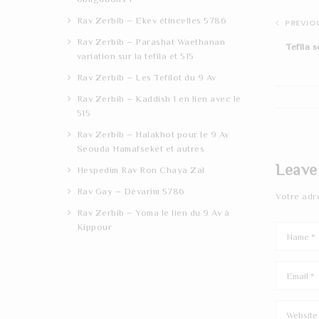
Rav Zerbib – Ekev étincelles 5786
PREVIOU
Rav Zerbib – Parashat Waethanan
Tefila 
variation sur la tefila et 515
Rav Zerbib – Les Tefilot du 9 Av
Rav Zerbib – Kaddish 1 en lien avec le
515
Rav Zerbib – Halakhot pour le 9 Av
Seouda Hamafseket et autres
Leave
Hespedim Rav Ron Chaya Zal
Rav Gay – Dévarim 5786
Votre adr
Rav Zerbib – Yoma le lien du 9 Av à
Kippour