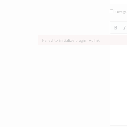
Enregi
Failed to initialize plugin: wplink
Failed to initialize plugin: wplink